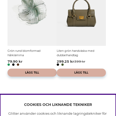
Grön rund blomformad
Liten grön handväska med
hårklämma
dubbelhandtag
79.90 kr
299.25 kr
399 kr
LÄGG TILL
LÄGG TILL
COOKIES OCH LIKNANDE TEKNIKER
INFO
Glitter använder cookies och liknande lagringstekniker för
Leverans