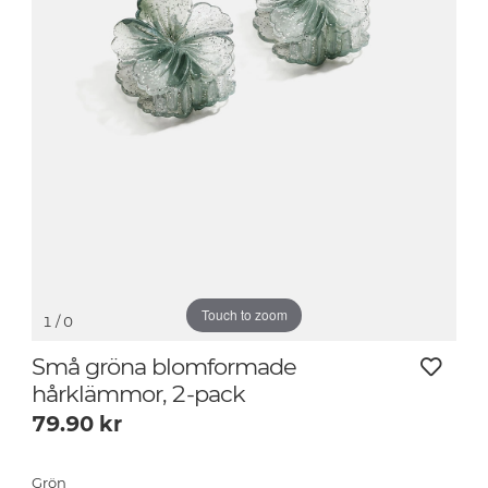
Touch to zoom
1
/ 0
Små gröna blomformade
hårklämmor, 2-pack
79.90
kr
Grön