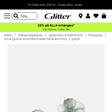
Fri frakt över 300 kr
•
Gratis retur i butik
25% på ALLA
örhängen*
Vid köp av 2 eller fler
Hem
Håraccessoarer
Spännen & klämmor
Flerpack
Små gröna blomformade hårklämmor, 2-pack