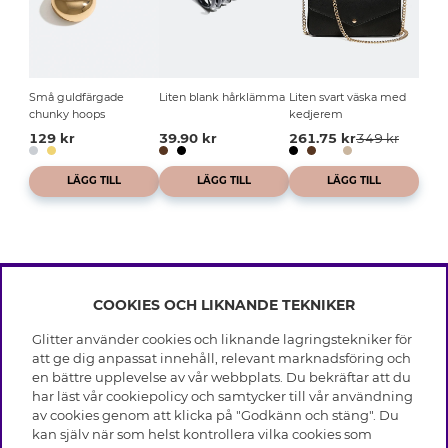
Små guldfärgade
Liten blank hårklämma
Liten svart väska med
chunky hoops
kedjerem
129 kr
39.90 kr
261.75 kr
349 kr
LÄGG TILL
LÄGG TILL
LÄGG TILL
COOKIES OCH LIKNANDE TEKNIKER
INFO
Glitter använder cookies och liknande lagringstekniker för
Leverans
att ge dig anpassat innehåll, relevant marknadsföring och
OM GLITTER
Villkor
en bättre upplevelse av vår webbplats. Du bekräftar att du
Integritetspolicy
har läst vår cookiepolicy och samtycker till vår användning
Black Friday
Cookies
av cookies genom att klicka på "Godkänn och stäng". Du
HJÄLP
Våra butiker
kan själv när som helst kontrollera vilka cookies som
Medlemsvillkor
Varumärken