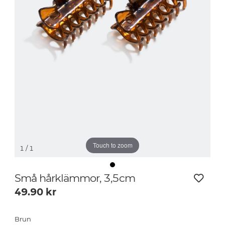
Touch to zoom
1
/ 1
Små hårklämmor, 3,5cm
49.90
kr
Brun