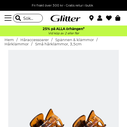
Fri frakt över 300 kr
•
Gratis retur i butik
25% på ALLA
örhängen*
Vid köp av 2 eller fler
Hem
Håraccessoarer
Spännen & klämmor
Hårklämmor
Små hårklämmor, 3,5cm