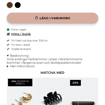
LÄGG I VARUKORG
Finns i lager
Hitta i butik
Fri frakt vid köp över 300 kr
Fri retur i butik
Snabb leverans
Beskrivning
Små avlånga hårklämmor i plast. Hårklämmorna
kommer i färgerna svart och sköldpaddsmönster.
Mer Information
MATCHA MED
25%
VID KÖP AV
25%
MINST 2