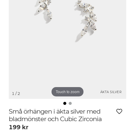
Touch to zoom
ÄKTA SILVER
1
/ 2
Små örhängen i äkta silver med
bladmönster och Cubic Zirconia
199
kr