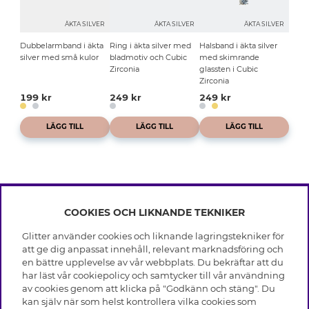
ÄKTA SILVER
ÄKTA SILVER
ÄKTA SILVER
Dubbelarmband i äkta
Ring i äkta silver med
Halsband i äkta silver
silver med små kulor
bladmotiv och Cubic
med skimrande
Zirconia
glassten i Cubic
Zirconia
199 kr
249 kr
249 kr
LÄGG TILL
LÄGG TILL
LÄGG TILL
COOKIES OCH LIKNANDE TEKNIKER
INFO
Glitter använder cookies och liknande lagringstekniker för
Leverans
att ge dig anpassat innehåll, relevant marknadsföring och
OM GLITTER
Villkor
en bättre upplevelse av vår webbplats. Du bekräftar att du
Integritetspolicy
har läst vår cookiepolicy och samtycker till vår användning
Black Friday
Cookies
av cookies genom att klicka på "Godkänn och stäng". Du
HJÄLP
Våra butiker
kan själv när som helst kontrollera vilka cookies som
Medlemsvillkor
Varumärken