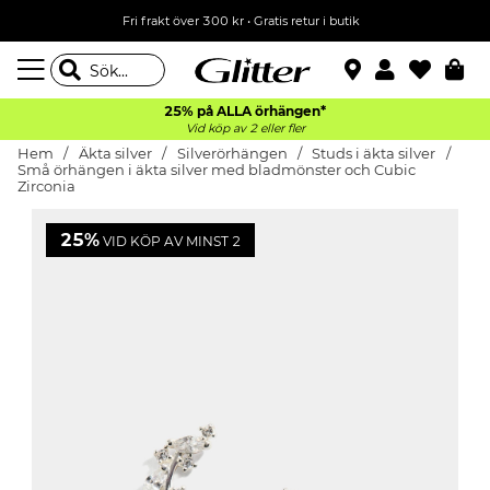
Fri frakt över 300 kr
•
Gratis retur i butik
25% på ALLA
örhängen*
Vid köp av 2 eller fler
Hem
Äkta silver
Silverörhängen
Studs i äkta silver
Små örhängen i äkta silver med bladmönster och Cubic
Zirconia
25%
VID KÖP AV MINST 2