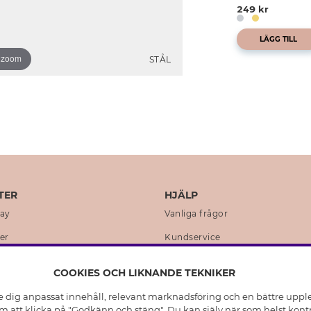
249 kr
LÄGG TILL
o zoom
STÅL
TER
HJÄLP
day
Vanliga frågor
er
Kundservice
en
Retur & Ångra Köp
COOKIES OCH LIKNANDE TEKNIKER
istoria
Skötselråd äkta silver
e dig anpassat innehåll, relevant marknadsföring och en bättre upplev
t
Skötselråd skinnhandskar
 att klicka på "Godkänn och stäng". Du kan själv när som helst kontr