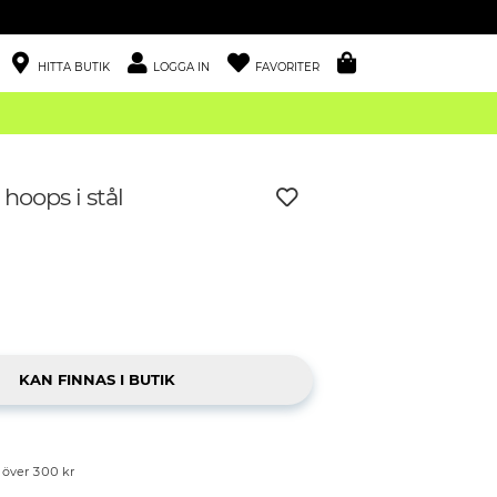
HITTA BUTIK
LOGGA IN
FAVORITER
hoops i stål
p över 300 kr