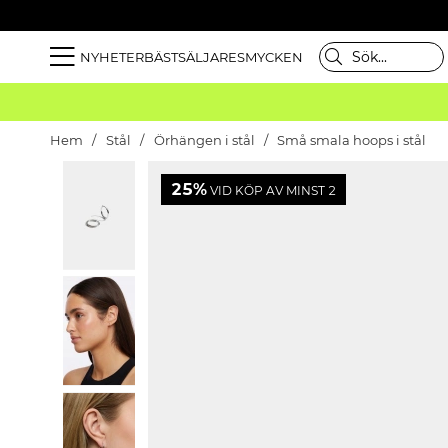
NYHETER
BÄSTSÄLJARE
SMYCKEN
Hem
Stål
Örhängen i stål
Små smala hoops i stål
25%
VID KÖP AV MINST 2