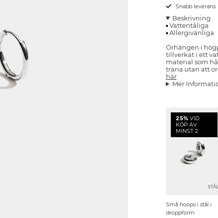
Snabb leverans
Beskrivning
Vattentåliga
Allergivänliga
Örhängen i högpo
tillverkat i ett v
material som hå
träna utan att or
här
.
Mer Informati
25%
VID
KÖP AV
MINST 2
STÅ
Små hoops i stål i
droppform