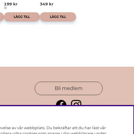
199 kr
349 kr
LÄGG TILL
LÄGG TILL
Bli medlem
else av vår webbplats. Du bekräftar att du har läst vår
ollera vilka cookies som sparas i din webbläsare under