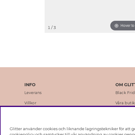
Hover t
1
/ 3
INFO
OM GLIT
Leverans
Black Fri
Villkor
Våra butik
Integritetspolicy
Varumärk
Cookies
Företagsh
Glitter använder cookies och liknande lagringstekniker för att g
Medlemsvillkor
Hållbarhe
cookiepolicy och samtycker till vår användning av cookies genom