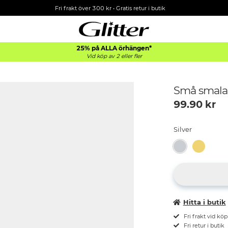
Fri frakt över 300 kr
•
Gratis retur i butik
25% på ALLA
örhängen*
Vid köp av 2 eller fler
Små smala 
99.90
kr
Silver
Hitta i butik
Fri frakt vid kö
Fri retur i butik