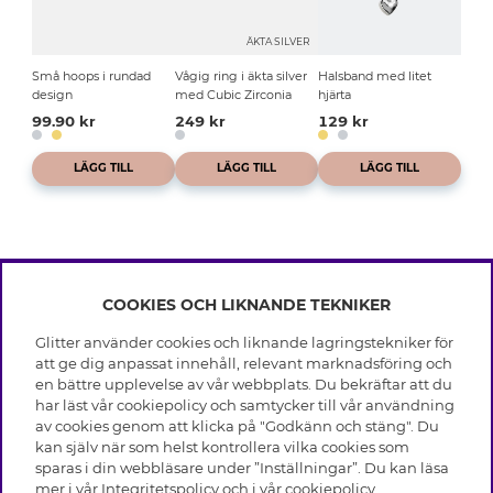
ÄKTA SILVER
Små hoops i rundad
Vågig ring i äkta silver
Halsband med litet
design
med Cubic Zirconia
hjärta
99.90 kr
249 kr
129 kr
LÄGG TILL
LÄGG TILL
LÄGG TILL
COOKIES OCH LIKNANDE TEKNIKER
INFO
Glitter använder cookies och liknande lagringstekniker för
Leverans
att ge dig anpassat innehåll, relevant marknadsföring och
OM GLITTER
Villkor
en bättre upplevelse av vår webbplats. Du bekräftar att du
Integritetspolicy
har läst vår cookiepolicy och samtycker till vår användning
Black Friday
Cookies
av cookies genom att klicka på "Godkänn och stäng". Du
HJÄLP
Våra butiker
kan själv när som helst kontrollera vilka cookies som
Medlemsvillkor
Varumärken
sparas i din webbläsare under ”Inställningar”. Du kan läsa
Vanliga frågor
Jobba hos Glitter
Företagshistoria
mer i vår
Integritetspolicy
och i vår
cookiepolicy
.