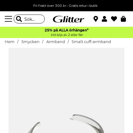
Fri frakt över 300 kr
•
Gratis retur i butik
25% på ALLA
örhängen*
Vid köp av 2 eller fler
Hem
Smycken
Armband
Smalt cuff-armband