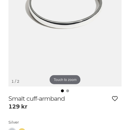
Touch to zoom
1
/ 2
Smalt cuff-armband
129
kr
Silver