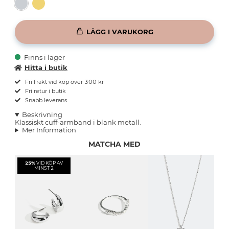
LÄGG I VARUKORG
Finns i lager
Hitta i butik
Fri frakt vid köp över 300 kr
Fri retur i butik
Snabb leverans
Beskrivning
Klassiskt cuff-armband i blank metall.
Mer Information
MATCHA MED
25%
VID KÖP AV
MINST 2