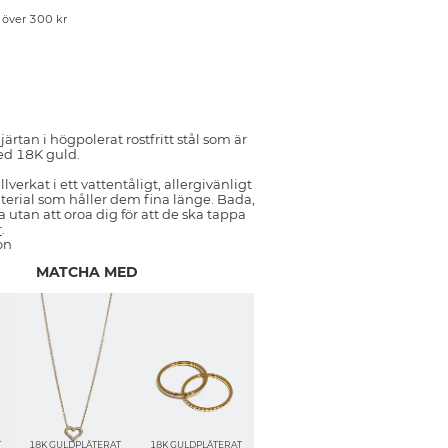
p över 300 kr
järtan i högpolerat rostfritt stål som är
ed 18K guld.
llverkat i ett vattentåligt, allergivänligt
aterial som håller dem fina länge. Bada,
 utan att oroa dig för att de ska tappa
r
.
on
MATCHA MED
T
18K GULDPLÄTERAT
18K GULDPLÄTERAT