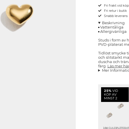
Fri frakt vid kö
Fri retur i butik
Snabb leverans
Beskrivning
Vattentåliga
Allergivänliga
Studs i form av h
PVD-pläterat m
Tidlöst smycke ti
och slitstarkt m
duscha och träna
färg.
Läs mer hä
Mer Informati
25%
VID
KÖP AV
MINST 2
18K GULDPLÄTERA