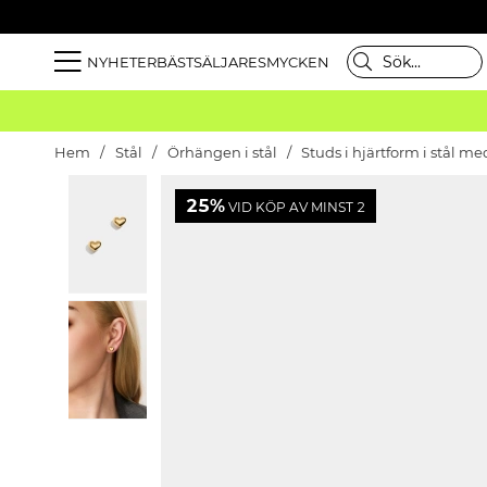
NYHETER
BÄSTSÄLJARE
SMYCKEN
Hem
Stål
Örhängen i stål
Studs i hjärtform i stål m
25%
VID KÖP AV MINST 2