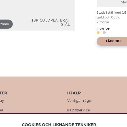
STÅ
Studs i stål med 18
guld och Cubic
18K GULDPLÄTERAT
Zirconia
o zoom
STÅL
129 kr
LÄGG TILL
TER
HJÄLP
day
Vanliga frågor
er
Kundservice
en
Retur & Ångra Köp
COOKIES OCH LIKNANDE TEKNIKER