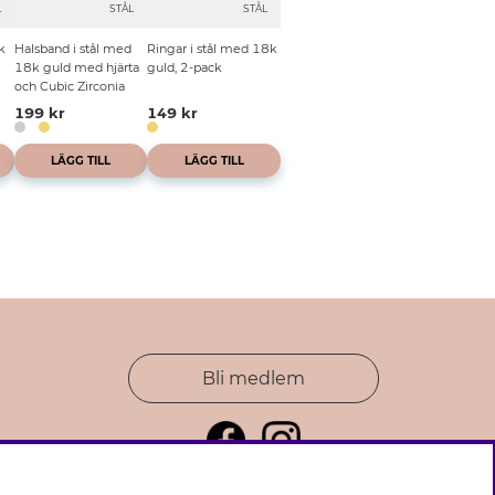
L
STÅL
STÅL
k
Halsband i stål med
Ringar i stål med 18k
18k guld med hjärta
guld, 2-pack
och Cubic Zirconia
199 kr
149 kr
LÄGG TILL
LÄGG TILL
Bli medlem