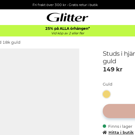
Fri frakt över 300 kr
•
Gratis retur i butik
25% på ALLA
örhängen*
Vid köp av 2 eller fler
ed 18k guld
Studs i hjä
guld
149
kr
Guld
Finns i lager
Hitta i butik