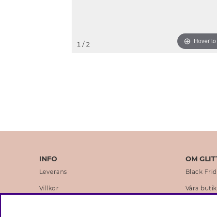
Hover t
1
/ 2
INFO
OM GLIT
Leverans
Black Fri
Villkor
Våra butik
Integritetspolicy
Varumärk