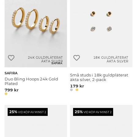
24K GULDPLÄTERAT
18K GULDPLÄTERAT
ÄKTA SILVER
ÄKTA SILVER
SAFIRA
SAFIRA
Små studs i 18k guldpläterat
Duo Bling Hoops 24k Gold
äkta silver, 2-pack
Plated
179 kr
799 kr
25%
25%
VID KÖP AV MINST 2
VID KÖP AV MINST 2