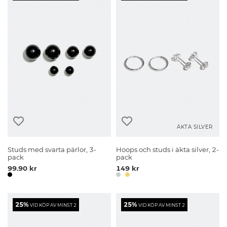
ÄKTA SILVER
Studs med svarta pärlor, 3-
Hoops och studs i äkta silver, 2-
pack
pack
99.90 kr
149 kr
25%
25%
VID KÖP AV MINST 2
VID KÖP AV MINST 2