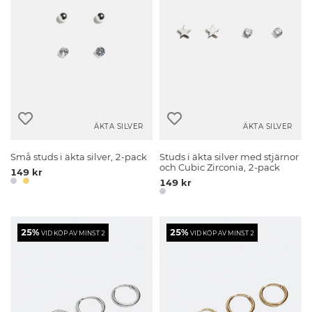
ÄKTA SILVER
ÄKTA SILVER
Små studs i äkta silver, 2-pack
Studs i äkta silver med stjärnor
och Cubic Zirconia, 2-pack
149 kr
149 kr
25%
25%
VID KÖP AV MINST 2
VID KÖP AV MINST 2