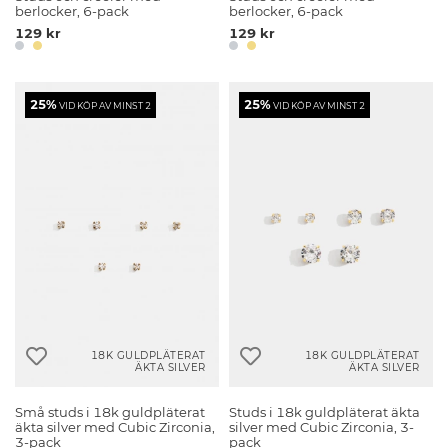
berlocker, 6-pack
berlocker, 6-pack
129 kr
129 kr
25%
25%
VID KÖP AV MINST 2
VID KÖP AV MINST 2
18K GULDPLÄTERAT
18K GULDPLÄTERAT
ÄKTA SILVER
ÄKTA SILVER
Små studs i 18k guldpläterat
Studs i 18k guldpläterat äkta
äkta silver med Cubic Zirconia,
silver med Cubic Zirconia, 3-
3-pack
pack