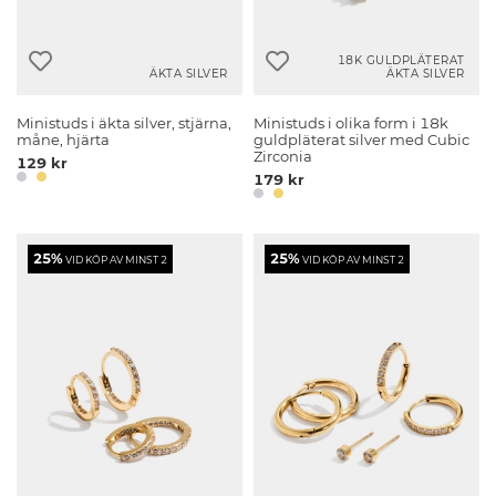
18K GULDPLÄTERAT
ÄKTA SILVER
ÄKTA SILVER
Ministuds i äkta silver, stjärna,
Ministuds i olika form i 18k
måne, hjärta
guldpläterat silver med Cubic
Zirconia
129 kr
179 kr
25%
25%
VID KÖP AV MINST 2
VID KÖP AV MINST 2