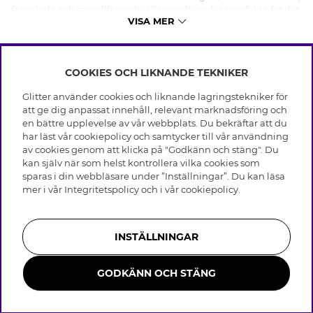
färgglada och metallfärgade. Våra multipack är perfekta för dig
VISA MER
som gillar variation, har flera hål i öronen eller bara vill ha flera
att välja från.
COOKIES OCH LIKNANDE TEKNIKER
INFO
Glitter använder cookies och liknande lagringstekniker för
Leverans
att ge dig anpassat innehåll, relevant marknadsföring och
OM GLITTER
Villkor
en bättre upplevelse av vår webbplats. Du bekräftar att du
Integritetspolicy
har läst vår cookiepolicy och samtycker till vår användning
Black Friday
Cookies
av cookies genom att klicka på "Godkänn och stäng". Du
HJÄLP
Våra butiker
kan själv när som helst kontrollera vilka cookies som
Medlemsvillkor
Varumärken
sparas i din webbläsare under ”Inställningar”. Du kan läsa
Vanliga frågor
Jobba hos Glitter
Företagshistoria
mer i vår
Integritetspolicy
och i vår
cookiepolicy
.
Kundservice
Återkallelse
Hållbarhet
Retur & Ångra Köp
Presentkortssaldo
Visselblåsning
Skötselråd äkta silver
Bli medlem
Press & Samarbeten
INSTÄLLNINGAR
Skötselråd skinnhandskar
Storleksguide för ringar
GODKÄNN OCH STÄNG
Smycken i rostfritt stål