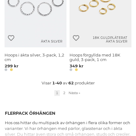
18K GULDPLÄTERAT
ÄKTA SILVER
ÄKTA SILVER
Hoops i äkta silver, 3-pack, 1,2
Hoops förgyllda med 18K
cm
guld, 3-pack, 1 cm
299 kr
349 kr
Visar
1-40
av
62
produkter
1
2
Nästa
»
FLERPACK ÖRHÄNGEN
Hos oss hittar du multipack av örhängen i flera olika former och
varianter. Vi har örhängen med pärlor, glasstenar och i äkta
silver. Du hittar även stora och små örhängen, studs och creoler,