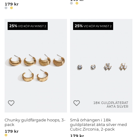
179 kr
25%
25%
VID KÖP AV MINST 2
VID KÖP AV MINST 2
18K GULDPLÄTERAT
ÄKTA SILVER
Chunky guldfärgade hoops, 3-
Små örhängen i 18k
pack
guldpläterat äkta silver med
Cubic Zirconia, 2-pack
179 kr
179 kr