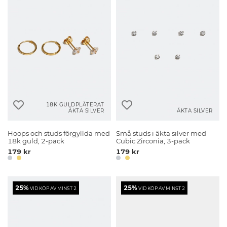
18K GULDPLÄTERAT
ÄKTA SILVER
ÄKTA SILVER
Hoops och studs förgyllda med
Små studs i äkta silver med
18k guld, 2-pack
Cubic Zirconia, 3-pack
179 kr
179 kr
25%
25%
VID KÖP AV MINST 2
VID KÖP AV MINST 2