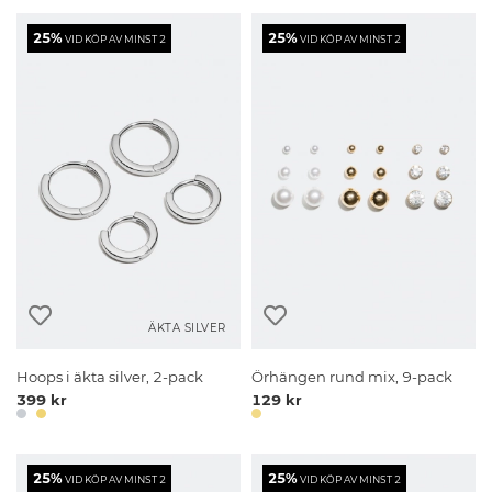
25%
25%
VID KÖP AV MINST 2
VID KÖP AV MINST 2
ÄKTA SILVER
Hoops i äkta silver, 2-pack
Örhängen rund mix, 9-pack
399 kr
129 kr
25%
25%
VID KÖP AV MINST 2
VID KÖP AV MINST 2