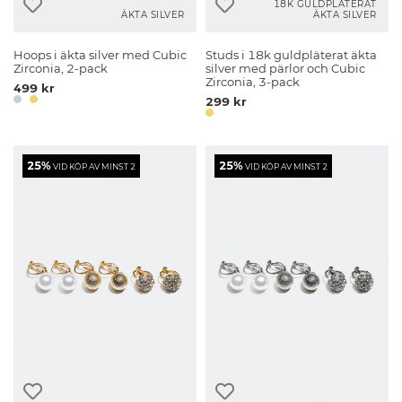
18K GULDPLÄTERAT
ÄKTA SILVER
ÄKTA SILVER
Hoops i äkta silver med Cubic
Studs i 18k guldpläterat äkta
Zirconia, 2-pack
silver med pärlor och Cubic
Zirconia, 3-pack
499 kr
299 kr
25%
25%
VID KÖP AV MINST 2
VID KÖP AV MINST 2