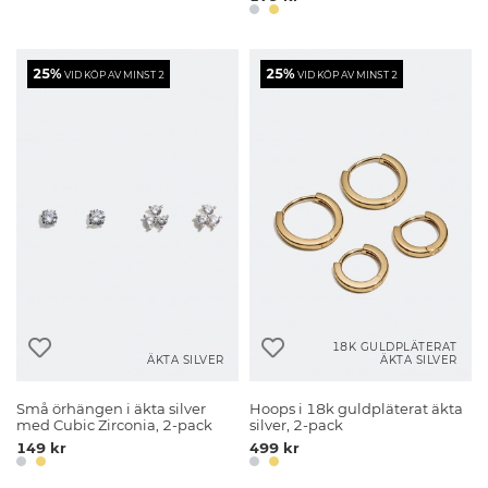
25%
25%
VID KÖP AV MINST 2
VID KÖP AV MINST 2
18K GULDPLÄTERAT
ÄKTA SILVER
ÄKTA SILVER
Små örhängen i äkta silver
Hoops i 18k guldpläterat äkta
med Cubic Zirconia, 2-pack
silver, 2-pack
149 kr
499 kr