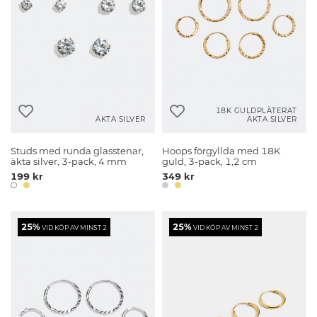
18K GULDPLÄTERAT
ÄKTA SILVER
ÄKTA SILVER
Studs med runda glasstenar,
Hoops förgyllda med 18K
äkta silver, 3-pack, 4 mm
guld, 3-pack, 1,2 cm
199 kr
349 kr
25%
25%
VID KÖP AV MINST 2
VID KÖP AV MINST 2