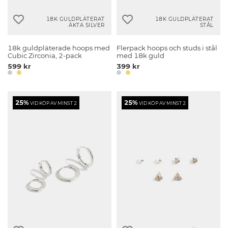
18K GULDPLÄTERAT
18K GULDPLÄTERAT
ÄKTA SILVER
STÅL
18k guldpläterade hoops med
Flerpack hoops och studs i stål
Cubic Zirconia, 2-pack
med 18k guld
599 kr
399 kr
25%
25%
VID KÖP AV MINST 2
VID KÖP AV MINST 2