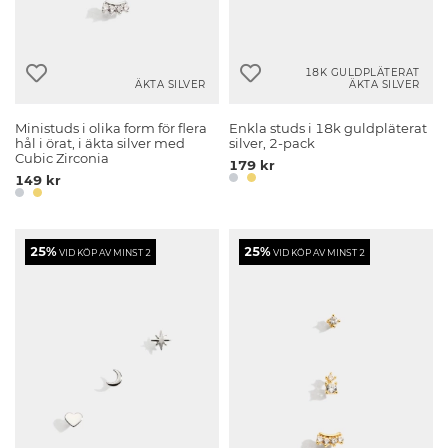
18K GULDPLÄTERAT
ÄKTA SILVER
ÄKTA SILVER
Ministuds i olika form för flera
Enkla studs i 18k guldpläterat
hål i örat, i äkta silver med
silver, 2-pack
Cubic Zirconia
179 kr
149 kr
25%
25%
VID KÖP AV MINST 2
VID KÖP AV MINST 2