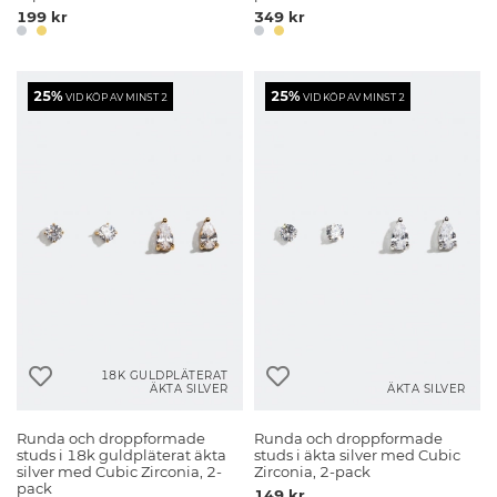
199 kr
349 kr
25%
25%
VID KÖP AV MINST 2
VID KÖP AV MINST 2
18K GULDPLÄTERAT
ÄKTA SILVER
ÄKTA SILVER
Runda och droppformade
Runda och droppformade
studs i 18k guldpläterat äkta
studs i äkta silver med Cubic
silver med Cubic Zirconia, 2-
Zirconia, 2-pack
pack
149 kr