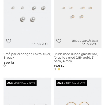
18K GULDPLÄTERAT
ÄKTA SILVER
ÄKTA SILVER
Små pärlörhängen i äkta silver,
Studs med runda glasstenar,
3-pack
förgyllda med 18K guld, 3-
pack, 4 mm
199 kr
249 kr
25%
25%
VID KÖP AV MINST 2
VID KÖP AV MINST 2