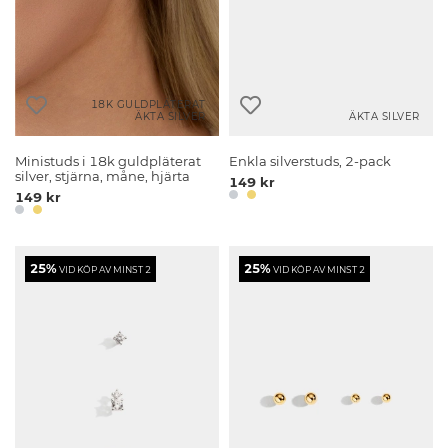
18K GULDPLÄTERAT
ÄKTA SILVER
ÄKTA SILVER
Ministuds i 18k guldpläterat
Enkla silverstuds, 2-pack
silver, stjärna, måne, hjärta
149 kr
149 kr
25%
25%
VID KÖP AV MINST 2
VID KÖP AV MINST 2