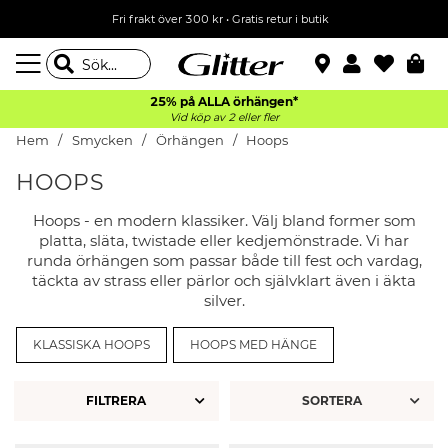
Fri frakt över 300 kr
•
Gratis retur i butik
25% på ALLA
örhängen*
Vid köp av 2 eller fler
Hem
Smycken
Örhängen
Hoops
HOOPS
Hoops - en modern klassiker. Välj bland former som
platta, släta, twistade eller kedjemönstrade. Vi har
runda örhängen som passar både till fest och vardag,
täckta av strass eller pärlor och självklart även i äkta
silver.
KLASSISKA HOOPS
HOOPS MED HÄNGE
FILTRERA