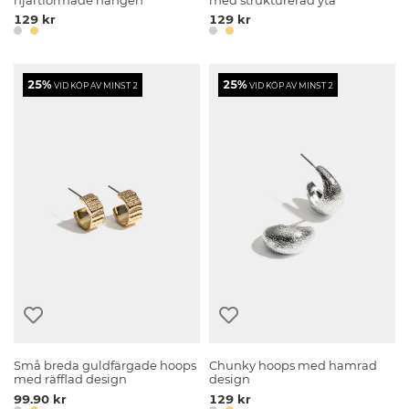
hjärtformade hängen
med strukturerad yta
129 kr
129 kr
25%
25%
VID KÖP AV MINST 2
VID KÖP AV MINST 2
Små breda guldfärgade hoops
Chunky hoops med hamrad
med räfflad design
design
99.90 kr
129 kr