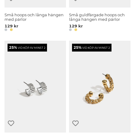
Små hoops och långa hängen
Små guldfärgade hoops och
med pärlor
långa hängen med pärlor
129 kr
129 kr
25%
25%
VID KÖP AV MINST 2
VID KÖP AV MINST 2