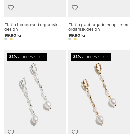
Platta hoops med organisk
Platta guldfärgade hoops med
design
organisk design
99.90 kr
99.90 kr
25%
25%
VID KÖP AV MINST 2
VID KÖP AV MINST 2