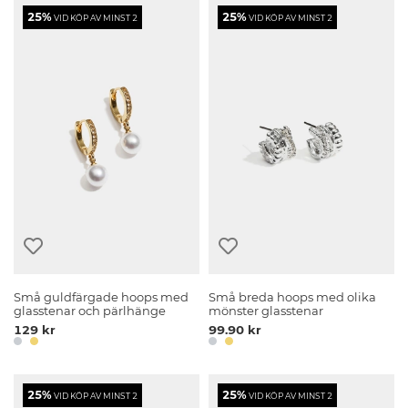
25%
25%
VID KÖP AV MINST 2
VID KÖP AV MINST 2
Små guldfärgade hoops med
Små breda hoops med olika
glasstenar och pärlhänge
mönster glasstenar
129 kr
99.90 kr
25%
25%
VID KÖP AV MINST 2
VID KÖP AV MINST 2