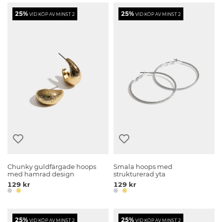
25%
25%
VID KÖP AV MINST 2
VID KÖP AV MINST 2
Chunky guldfärgade hoops
Smala hoops med
med hamrad design
strukturerad yta
129 kr
129 kr
25%
25%
VID KÖP AV MINST 2
VID KÖP AV MINST 2