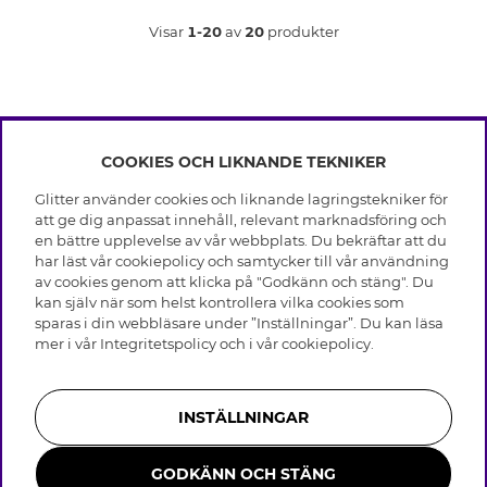
Visar
1-20
av
20
produkter
COOKIES OCH LIKNANDE TEKNIKER
INFO
Glitter använder cookies och liknande lagringstekniker för
Leverans
att ge dig anpassat innehåll, relevant marknadsföring och
OM GLITTER
Villkor
en bättre upplevelse av vår webbplats. Du bekräftar att du
Integritetspolicy
har läst vår cookiepolicy och samtycker till vår användning
Black Friday
Cookies
av cookies genom att klicka på "Godkänn och stäng". Du
HJÄLP
Våra butiker
kan själv när som helst kontrollera vilka cookies som
Medlemsvillkor
Varumärken
sparas i din webbläsare under ”Inställningar”. Du kan läsa
Vanliga frågor
Jobba hos Glitter
Företagshistoria
mer i vår
Integritetspolicy
och i vår
cookiepolicy
.
Kundservice
Återkallelse
Hållbarhet
Retur & Ångra Köp
Presentkortssaldo
Visselblåsning
Skötselråd äkta silver
Bli medlem
Press & Samarbeten
INSTÄLLNINGAR
Skötselråd skinnhandskar
Storleksguide för ringar
GODKÄNN OCH STÄNG
Smycken i rostfritt stål