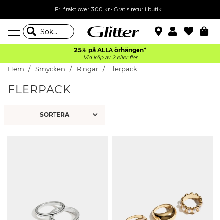
Fri frakt över 300 kr
•
Gratis retur i butik
25% på ALLA
örhängen*
Vid köp av 2 eller fler
Hem
Smycken
Ringar
Flerpack
FLERPACK