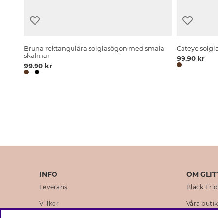
Bruna rektangulära solglasögon med smala
Cateye solgl
skalmar
99.90 kr
99.90 kr
INFO
OM GLIT
Leverans
Black Fri
Villkor
Våra butik