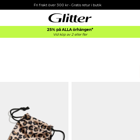
Fri frakt över 300 kr
•
Gratis retur i butik
25% på ALLA
örhängen*
Vid köp av 2 eller fler