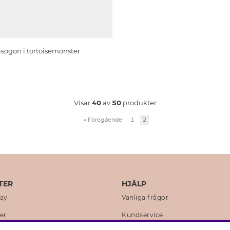
asögon i tortoisemönster
Visar
40
av
50
produkter
«
Föregående
1
2
TER
HJÄLP
day
Vanliga frågor
er
Kundservice