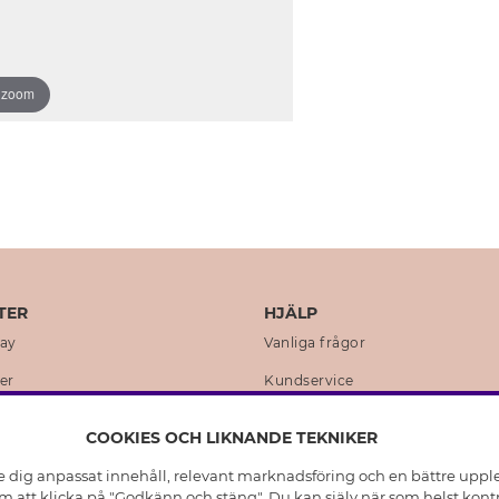
o zoom
TER
HJÄLP
day
Vanliga frågor
er
Kundservice
en
Retur & Ångra Köp
COOKIES OCH LIKNANDE TEKNIKER
istoria
Skötselråd äkta silver
e dig anpassat innehåll, relevant marknadsföring och en bättre upplev
t
Skötselråd skinnhandskar
 att klicka på "Godkänn och stäng". Du kan själv när som helst kontr