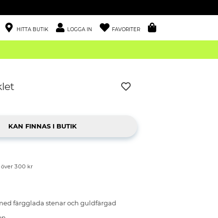
HITTA BUTIK
LOGGA IN
FAVORITER
let
p över 300 kr
med färgglada stenar och guldfärgad
on