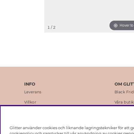
Hover t
1
/ 2
INFO
OM GLIT
Leverans
Black Fri
Villkor
Våra butik
Integritetspolicy
Varumärk
Cookies
Företagsh
Glitter använder cookies och liknande lagringstekniker för att g
Medlemsvillkor
Hållbarhe
cookiepolicy och samtycker till vår användning av cookies genom