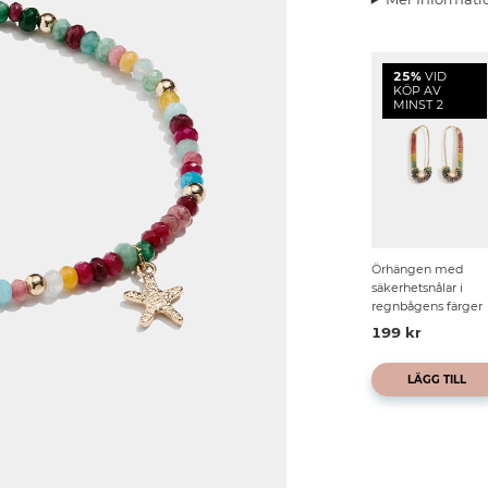
25%
VID
KÖP AV
MINST 2
Örhängen med
säkerhetsnålar i
regnbågens färger
199 kr
LÄGG TILL