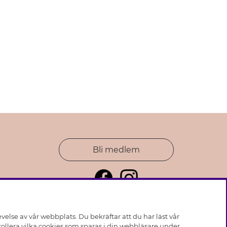
Bli medlem
else av vår webbplats. Du bekräftar att du har läst vår
ollera vilka cookies som sparas i din webbläsare under