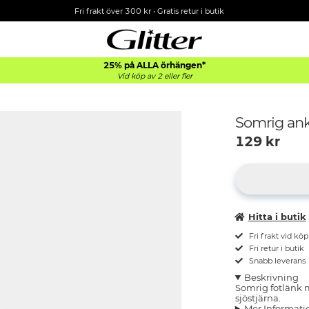
Fri frakt över 300 kr
•
Gratis retur i butik
25% på ALLA
örhängen*
Vid köp av 2 eller fler
Somrig ank
129
kr
Hitta i butik
Fri frakt vid kö
Fri retur i butik
Snabb leverans
Beskrivning
Somrig fotlänk 
sjöstjärna.
Mer Informati