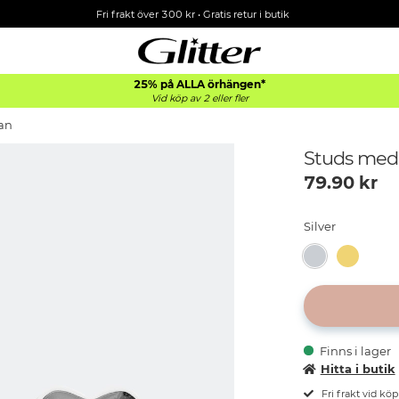
Fri frakt över 300 kr
•
Gratis retur i butik
25% på ALLA
örhängen*
Vid köp av 2 eller fler
an
Studs med 
79.90
kr
Silver
Finns i lager
Hitta i butik
Fri frakt vid kö