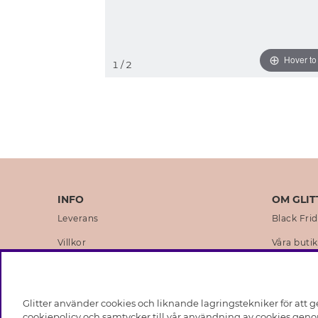
Hover t
1
/ 2
INFO
OM GLIT
Leverans
Black Fri
Villkor
Våra butik
Integritetspolicy
Varumärk
Cookies
Företagsh
Glitter använder cookies och liknande lagringstekniker för att g
Medlemsvillkor
Hållbarhe
cookiepolicy och samtycker till vår användning av cookies genom