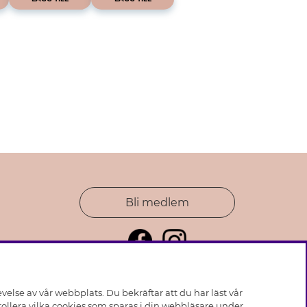
Bli medlem
else av vår webbplats. Du bekräftar att du har läst vår
ollera vilka cookies som sparas i din webbläsare under