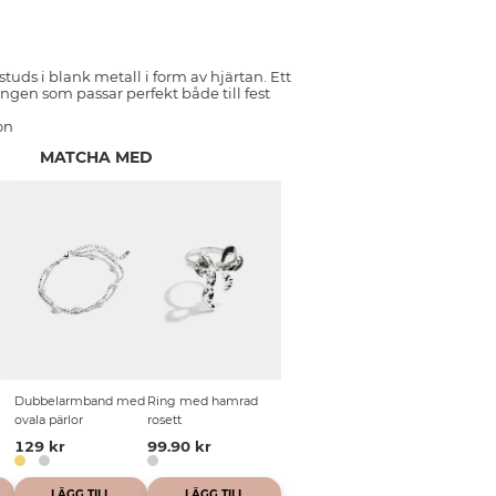
tuds i blank metall i form av hjärtan. Ett
ängen som passar perfekt både till fest
on
MATCHA MED
Dubbelarmband med
Ring med hamrad
ovala pärlor
rosett
129 kr
99.90 kr
LÄGG TILL
LÄGG TILL