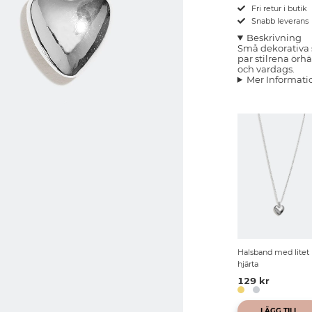
Fri retur i butik
Snabb leverans
Beskrivning
Små dekorativa s
par stilrena örh
och vardags.
Mer Informati
Halsband med litet
hjärta
129 kr
LÄGG TILL