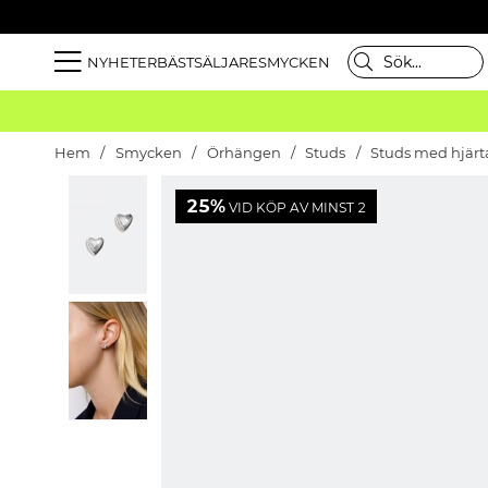
NYHETER
BÄSTSÄLJARE
SMYCKEN
Hem
Smycken
Örhängen
Studs
Studs med hjärt
25%
VID KÖP AV MINST 2