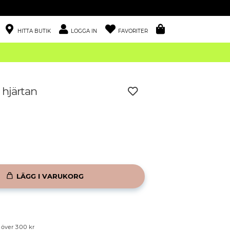
HITTA BUTIK
LOGGA IN
FAVORITER
hjärtan
LÄGG I VARUKORG
p över 300 kr