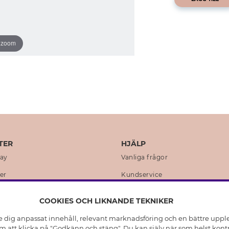
o zoom
TER
HJÄLP
day
Vanliga frågor
er
Kundservice
en
Retur & Ångra Köp
COOKIES OCH LIKNANDE TEKNIKER
istoria
Skötselråd äkta silver
e dig anpassat innehåll, relevant marknadsföring och en bättre upplev
t
Skötselråd skinnhandskar
 att klicka på "Godkänn och stäng". Du kan själv när som helst kontr