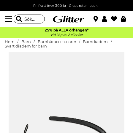
Fri frakt över 300 kr
•
Gratis retur i butik
25% på ALLA
örhängen*
Vid köp av 2 eller fler
Hem
Barn
Barnhåraccessoarer
Barndiadem
Svart diadem för barn