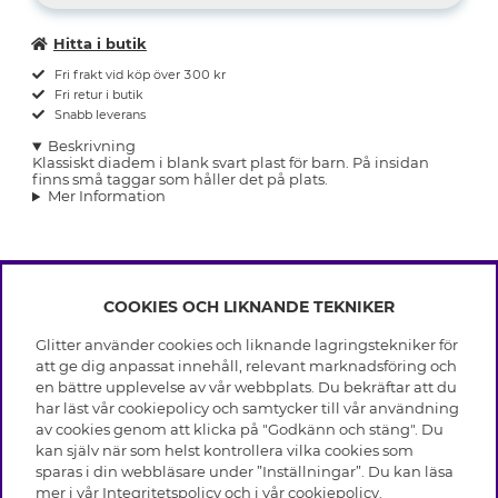
Hitta i butik
Fri frakt vid köp över 300 kr
Fri retur i butik
Snabb leverans
Beskrivning
Klassiskt diadem i blank svart plast för barn. På insidan
finns små taggar som håller det på plats.
Mer Information
COOKIES OCH LIKNANDE TEKNIKER
INFO
Glitter använder cookies och liknande lagringstekniker för
Leverans
att ge dig anpassat innehåll, relevant marknadsföring och
OM GLITTER
Villkor
en bättre upplevelse av vår webbplats. Du bekräftar att du
Integritetspolicy
har läst vår cookiepolicy och samtycker till vår användning
Black Friday
Cookies
av cookies genom att klicka på "Godkänn och stäng". Du
HJÄLP
Våra butiker
kan själv när som helst kontrollera vilka cookies som
Medlemsvillkor
Varumärken
sparas i din webbläsare under ”Inställningar”. Du kan läsa
Vanliga frågor
Jobba hos Glitter
Företagshistoria
mer i vår
Integritetspolicy
och i vår
cookiepolicy
.