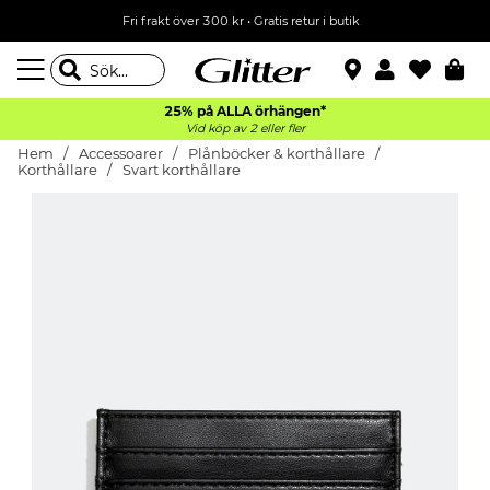
Fri frakt över 300 kr
•
Gratis retur i butik
25% på ALLA
örhängen*
Vid köp av 2 eller fler
Hem
Accessoarer
Plånböcker & korthållare
Korthållare
Svart korthållare