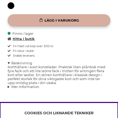
LÄGG I VARUKORG
Finns i lager
Hitta i butik
Fri frakt vid köp över 300 kr
Fri retur i butik
Snabb leverans
Beskrivning
Korthållare i svart konstläder. Praktisk liten plånbok med
fyra fack och ett lite större fack i mitten för antingen flera
kort eller sedlar. En stilren korthållare i klassisk design i
perfekt storlek för dina viktigaste kort och som inte tar
upp onödig plats i din väska.
Mer Information
COOKIES OCH LIKNANDE TEKNIKER
INFO