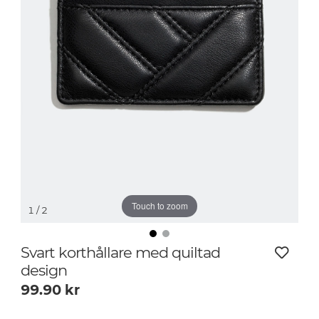
Touch to zoom
1
/ 2
Svart korthållare med quiltad
design
99.90
kr