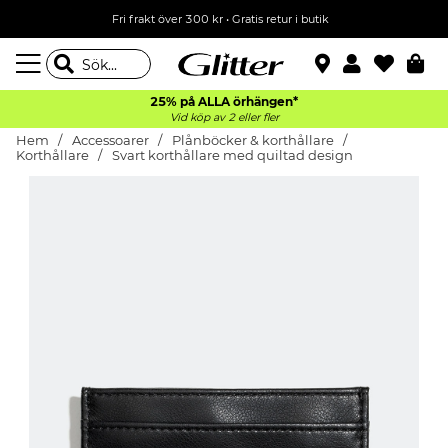
Fri frakt över 300 kr
•
Gratis retur i butik
25% på ALLA
örhängen*
Vid köp av 2 eller fler
Hem
Accessoarer
Plånböcker & korthållare
Korthållare
Svart korthållare med quiltad design