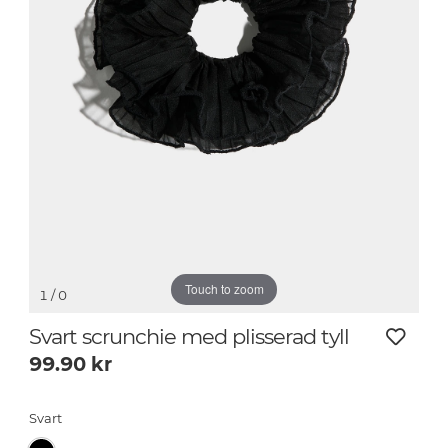
Touch to zoom
1
/ 0
Svart scrunchie med plisserad tyll
99.90
kr
Svart