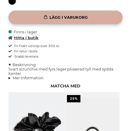
LÄGG I VARUKORG
Finns i lager
Hitta i butik
Fri frakt vid köp över 300 kr
Fri retur i butik
Snabb leverans
Beskrivning
Svart scrunchie med fyra lager plisserad tyll med sydda
kanter.
Mer Information
MATCHA MED
25%