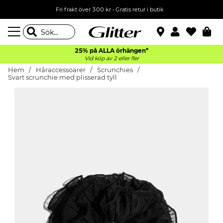
Fri frakt över 300 kr
•
Gratis retur i butik
25% på ALLA
örhängen*
Vid köp av 2 eller fler
Hem
Håraccessoarer
Scrunchies
Svart scrunchie med plisserad tyll