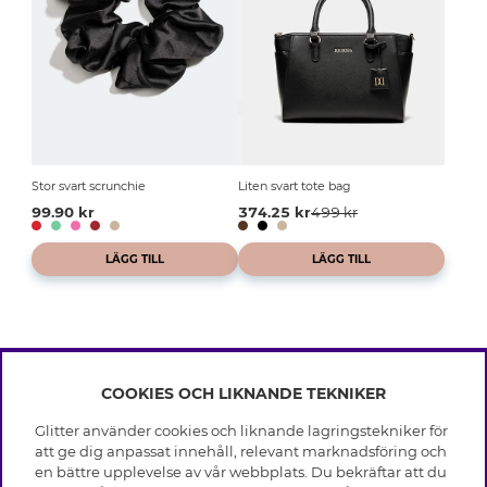
Stor svart scrunchie
Liten svart tote bag
99.90 kr
374.25 kr
499 kr
LÄGG TILL
LÄGG TILL
COOKIES OCH LIKNANDE TEKNIKER
INFO
Glitter använder cookies och liknande lagringstekniker för
Leverans
att ge dig anpassat innehåll, relevant marknadsföring och
OM GLITTER
Villkor
en bättre upplevelse av vår webbplats. Du bekräftar att du
Integritetspolicy