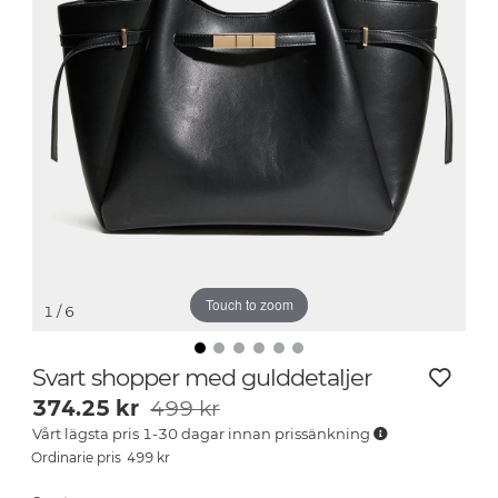
Touch to zoom
1
/ 6
Svart shopper med gulddetaljer
374.25
kr
499 kr
Vårt lägsta pris 1-30 dagar innan prissänkning
499
kr