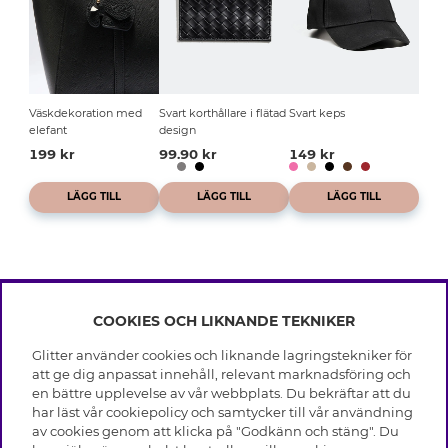
Väskdekoration med
Svart korthållare i flätad
Svart keps
elefant
design
199 kr
99.90 kr
149 kr
LÄGG TILL
LÄGG TILL
LÄGG TILL
COOKIES OCH LIKNANDE TEKNIKER
INFO
Glitter använder cookies och liknande lagringstekniker för
Leverans
att ge dig anpassat innehåll, relevant marknadsföring och
OM GLITTER
Villkor
en bättre upplevelse av vår webbplats. Du bekräftar att du
Integritetspolicy
har läst vår cookiepolicy och samtycker till vår användning
Black Friday
Cookies
av cookies genom att klicka på "Godkänn och stäng". Du
HJÄLP
Våra butiker