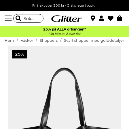
Fri frakt över 300 kr
•
Gratis retur i butik
25% på ALLA
örhängen*
Vid köp av 2 eller fler
Hem
Väskor
Shoppers
Svart shopper med gulddetaljer
25%