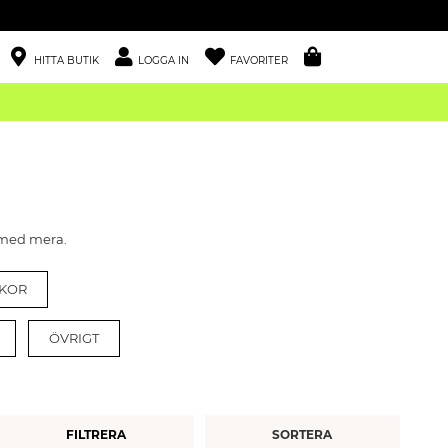
HITTA BUTIK
LOGGA IN
FAVORITER
 med mera.
KOR
ÖVRIGT
FILTRERA