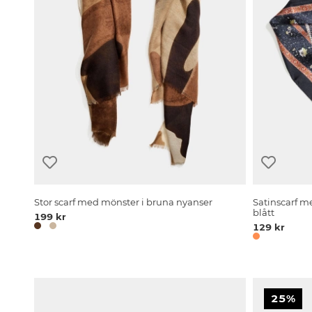
Stor scarf med mönster i bruna nyanser
Satinscarf m
blått
199 kr
129 kr
25%