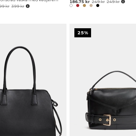
186.75 kr
249 kr
249 kr
99 kr
399 kr
25%