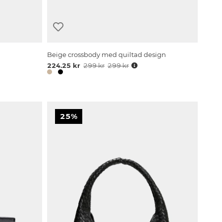
Beige crossbody med quiltad design
224.25 kr
299 kr
299 kr
25%