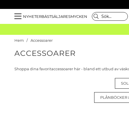
NYHETER
BÄSTSÄLJARE
SMYCKEN
Hem
Accessoarer
ACCESSOARER
Shoppa dina favoritaccessoarer här - bland ett utbud av väs
SO
PLÅNBÖCKER 