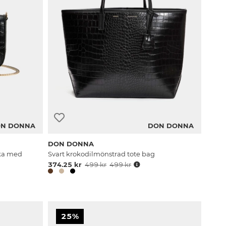
N DONNA
DON DONNA
DON DONNA
ska med
Svart krokodilmönstrad tote bag
374.25 kr
499 kr
499 kr
25%