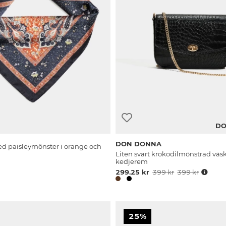
DO
DON DONNA
ed paisleymönster i orange och
Liten svart krokodilmönstrad vä
kedjerem
299.25 kr
399 kr
399 kr
25%