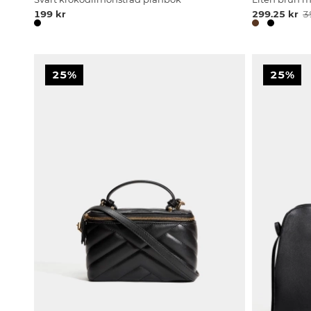
199 kr
299.25 kr
3
25%
25%