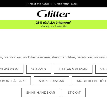
Fri frakt över 300 kr
•
Gratis retur i butik
25% på ALLA
örhängen*
Vid köp av 2 eller fler
kor, plånböcker, mobilaccessoarer, skinnhandskar, halsdukar, mössor
LGLASÖGON
SCARVES
HATTAR & KEPSAR
VÄS
& KORTHÅLLARE
NYCKELRINGAR
MOBILTILLBEHÖR
SKINNHANDSKAR
STICKAT