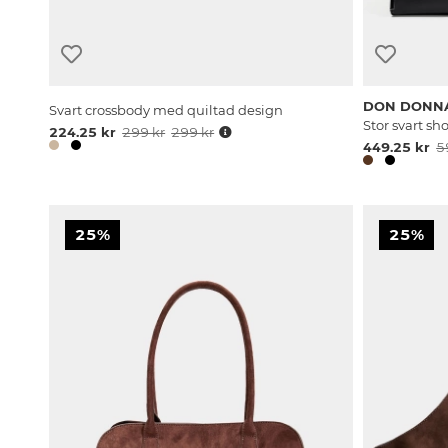
DON DONN
Svart crossbody med quiltad design
Stor svart s
224.25 kr
299 kr
299 kr
449.25 kr
5
25%
25%