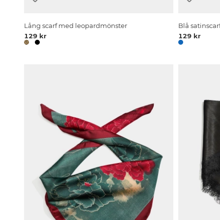
Lång scarf med leopardmönster
Blå satinsca
129 kr
129 kr