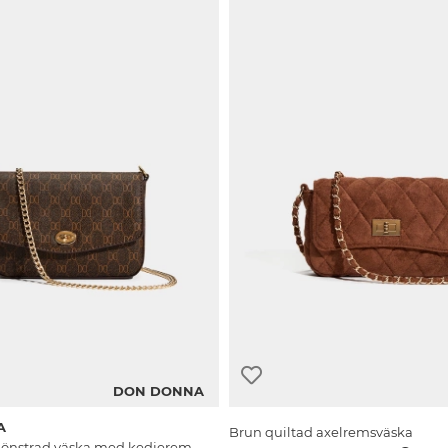
DON DONNA
A
Brun quiltad axelremsväska
mönstrad väska med kedjerem