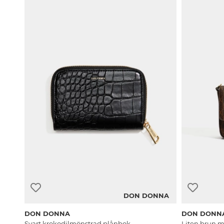
DON DONNA
DON DONNA
DON DONN
Svart krokodilmönstrad plånbok
Liten brun 