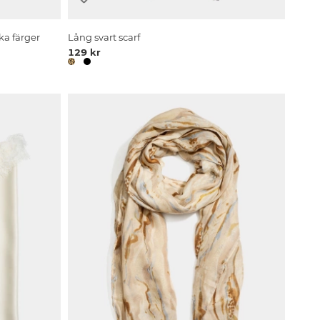
ka färger
Lång svart scarf
129 kr