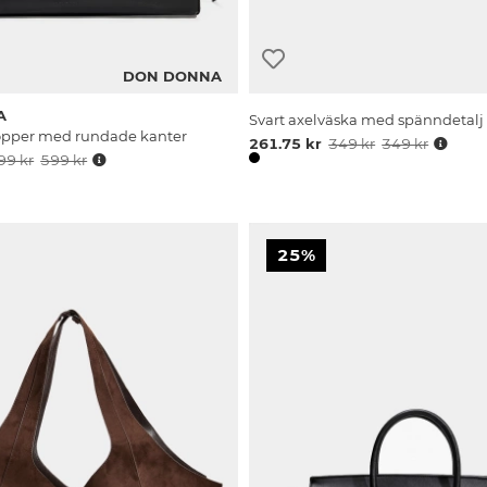
DON DONNA
A
Svart axelväska med spänndetalj
hopper med rundade kanter
261.75 kr
349 kr
349 kr
99 kr
599 kr
25%