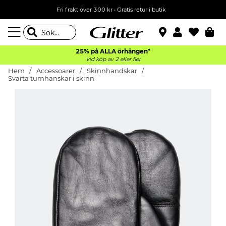
Fri frakt över 300 kr
•
Gratis retur i butik
25% på ALLA
örhängen*
Vid köp av 2 eller fler
Hem
Accessoarer
Skinnhandskar
Svarta tumhanskar i skinn