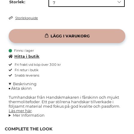
Storlek:
Storleksguide
LÄGG I VARUKORG
Finns i lager
Hitta i butik
Fri frakt vid köp över 300 kr
Fri retur i butik
Snabb leverans
Beskrivning
Äkta skinn
Tumhandskar från Handskmakaren i fårskinn och mjukt
thermolitefoder. Ett par stilrena handskar tillverkade i
följsamt material med fokus på god kvalite och passform.
Läs mer här
.
Mer Information
COMPLETE THE LOOK