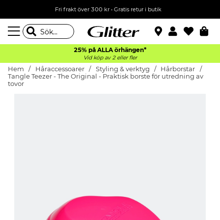
Fri frakt över 300 kr
•
Gratis retur i butik
25% på ALLA
örhängen*
Vid köp av 2 eller fler
Hem
Håraccessoarer
Styling & verktyg
Hårborstar
Tangle Teezer - The Original - Praktisk borste för utredning av
tovor