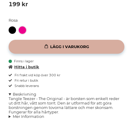
199
kr
Rosa
LÄGG I VARUKORG
Finns i lager
Hitta i butik
Fri frakt vid köp över 300 kr
Fri retur i butik
Snabb leverans
Beskrivning
Tangle Teezer - The Original - är borsten som enkelt reder
ut ditt hår, vått som torrt. Den är utformad för att göra
borstningen genom tovorna lättare och mer skonsam.
Fungerar för alla hårtyper.
Mer Information