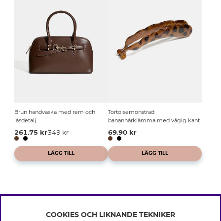
Brun handväska med rem och
Tortoisemönstrad
låsdetalj
bananhårklämma med vågig kant
261.75 kr
349 kr
69.90 kr
LÄGG TILL
LÄGG TILL
COOKIES OCH LIKNANDE TEKNIKER
INFO