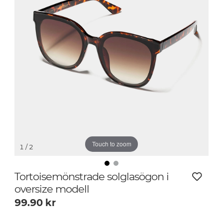
Touch to zoom
1
/ 2
Tortoisemönstrade solglasögon i
oversize modell
99.90
kr