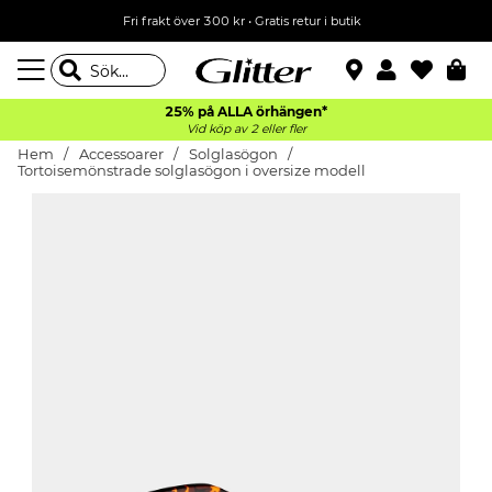
Fri frakt över 300 kr
•
Gratis retur i butik
25% på ALLA
örhängen*
Vid köp av 2 eller fler
Hem
Accessoarer
Solglasögon
Tortoisemönstrade solglasögon i oversize modell