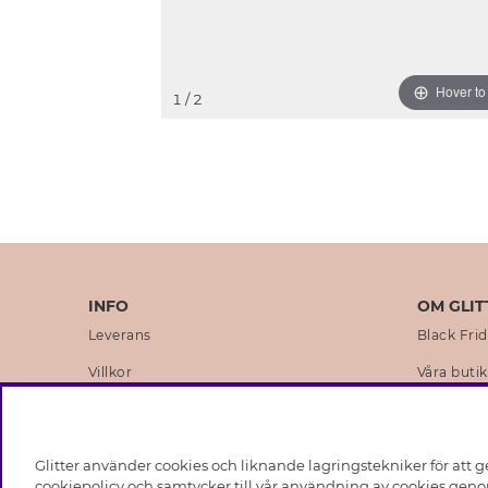
Hover t
1
/ 2
INFO
OM GLIT
Leverans
Black Fri
Villkor
Våra butik
Integritetspolicy
Varumärk
Cookies
Företagsh
Glitter använder cookies och liknande lagringstekniker för att g
Medlemsvillkor
Hållbarhe
cookiepolicy och samtycker till vår användning av cookies genom