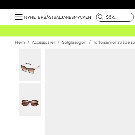
NYHETER
BÄSTSÄLJARE
SMYCKEN
Hem
Accessoarer
Solglasögon
Tortoisemönstrade s