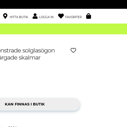
HITTA BUTIK
LOGGA IN
FAVORITER
nstrade solglasögon
ärgade skalmar