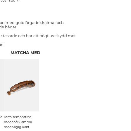
p över 300 kr
gon med guldfärgade skalmar och
de bågar.
r testade och har ett högt uv-skydd mot
on
MATCHA MED
ed
Tortoisemönstrad
bananhårklämma
med vågig kant