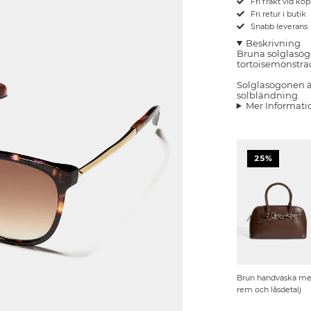
Fri frakt vid kö
Fri retur i butik
Snabb leverans
Beskrivning
Bruna solglasö
tortoisemönstra
Solglasögonen ä
solbländning.
Mer Informati
25%
Brun handväska m
rem och låsdetalj