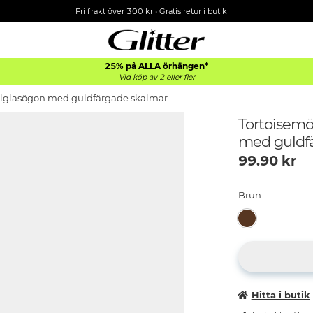
Fri frakt över 300 kr
•
Gratis retur i butik
25% på ALLA
örhängen*
Vid köp av 2 eller fler
olglasögon med guldfärgade skalmar
Tortoisemö
med guldf
99.90
kr
Brun
Hitta i butik