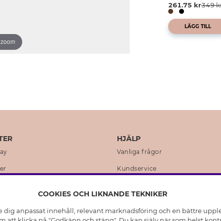
261.75 kr
349 k
LÄGG TILL
o zoom
TER
HJÄLP
day
Vanliga frågor
er
Kundservice
en
Retur & Ångra Köp
COOKIES OCH LIKNANDE TEKNIKER
istoria
Skötselråd äkta silver
e dig anpassat innehåll, relevant marknadsföring och en bättre upplev
t
Skötselråd skinnhandskar
 att klicka på "Godkänn och stäng". Du kan själv när som helst kontr