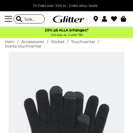
Fri frakt över 300 kr
•
Gratis retur i butik
25% på ALLA
örhängen*
Vid köp av 2 eller fler
Hem
Accessoarer
Stickat
Touchvantar
Svarta touchvantar