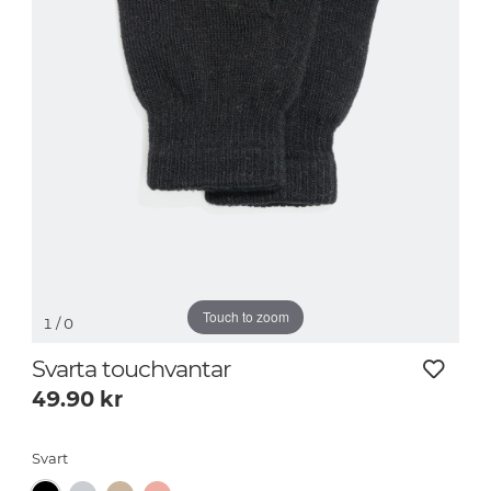
Touch to zoom
1
/ 0
Svarta touchvantar
49.90
kr
Svart