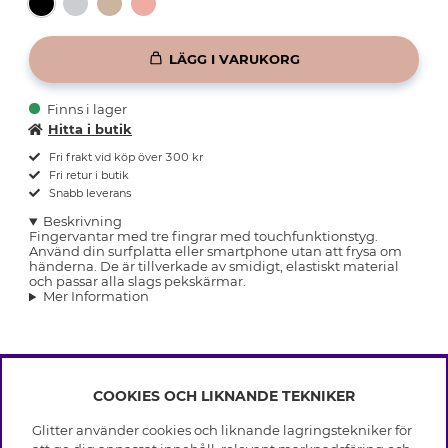
LÄGG I VARUKORG
Finns i lager
Hitta i butik
Fri frakt vid köp över 300 kr
Fri retur i butik
Snabb leverans
Beskrivning
Fingervantar med tre fingrar med touchfunktionstyg.
Använd din surfplatta eller smartphone utan att frysa om
händerna. De är tillverkade av smidigt, elastiskt material
och passar alla slags pekskärmar.
Mer Information
COOKIES OCH LIKNANDE TEKNIKER
INFO
Glitter använder cookies och liknande lagringstekniker för
Leverans