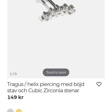
Touch to zoom
1
/ 0
Tragus / helix piercing med böjd
stav och Cubic Zirconia stenar
149
kr