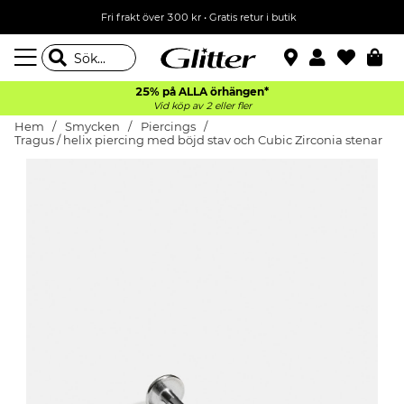
Fri frakt över 300 kr
•
Gratis retur i butik
25% på ALLA
örhängen*
Vid köp av 2 eller fler
Hem
Smycken
Piercings
Tragus / helix piercing med böjd stav och Cubic Zirconia stenar