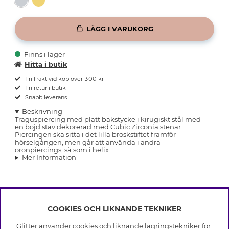
LÄGG I VARUKORG
Finns i lager
Hitta i butik
Fri frakt vid köp över 300 kr
Fri retur i butik
Snabb leverans
Beskrivning
Traguspiercing med platt bakstycke i kirugiskt stål med
en böjd stav dekorerad med Cubic Zirconia stenar.
Piercingen ska sitta i det lilla broskstiftet framför
hörselgången, men går att använda i andra
öronpiercings, så som i helix.
Mer Information
COOKIES OCH LIKNANDE TEKNIKER
INFO
Glitter använder cookies och liknande lagringstekniker för
Leverans