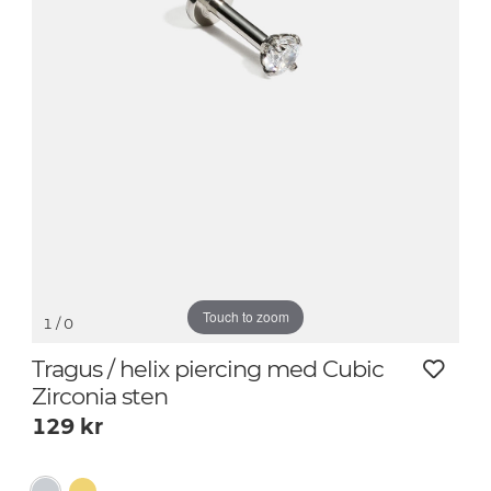
Touch to zoom
1
/ 0
Tragus / helix piercing med Cubic
Zirconia sten
129
kr