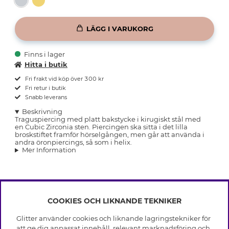
LÄGG I VARUKORG
Finns i lager
Hitta i butik
Fri frakt vid köp över 300 kr
Fri retur i butik
Snabb leverans
Beskrivning
Traguspiercing med platt bakstycke i kirugiskt stål med
en Cubic Zirconia sten. Piercingen ska sitta i det lilla
broskstiftet framför hörselgången, men går att använda i
andra öronpiercings, så som i helix.
Mer Information
COOKIES OCH LIKNANDE TEKNIKER
INFO
Glitter använder cookies och liknande lagringstekniker för
Leverans
att ge dig anpassat innehåll, relevant marknadsföring och