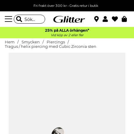
Fri frakt över 300 kr
•
Gratis retur i butik
25% på ALLA
örhängen*
Vid köp av 2 eller fler
Hem
Smycken
Piercings
Tragus / helix piercing med Cubic Zirconia sten