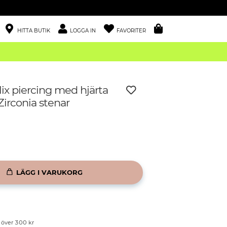
HITTA BUTIK
LOGGA IN
FAVORITER
lix piercing med hjärta
Zirconia stenar
LÄGG I VARUKORG
p över 300 kr