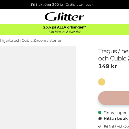
Fri frakt över 300 kr
•
Gratis retur i butik
25% på ALLA
örhängen*
Vid köp av 2 eller fler
 hjärta och Cubic Zirconia stenar
Tragus / he
och Cubic 
149
kr
Finns i lager
Hitta i butik
Fri frakt vid kö