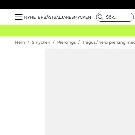
NYHETER
BÄSTSÄLJARE
SMYCKEN
Hem
Smycken
Piercings
Tragus / helix piercing med