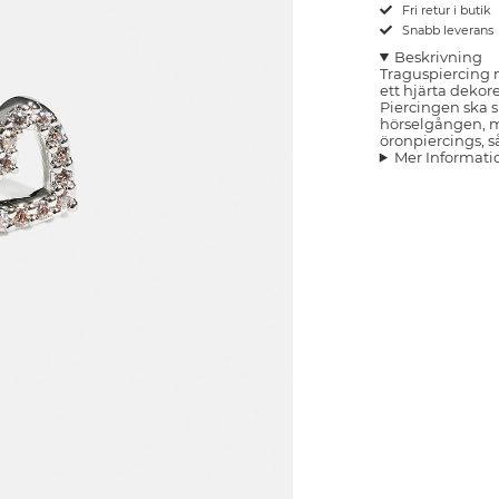
Fri retur i butik
Snabb leverans
Beskrivning
Traguspiercing m
ett hjärta dekor
Piercingen ska sit
hörselgången, m
öronpiercings, så
Mer Informati