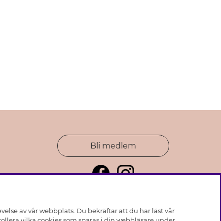
Bli medlem
else av vår webbplats. Du bekräftar att du har läst vår
ollera vilka cookies som sparas i din webbläsare under