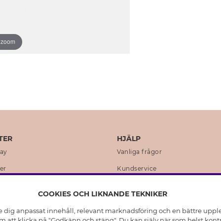
o zoom
TER
HJÄLP
day
Vanliga frågor
er
Kundservice
en
Retur & Ångra Köp
COOKIES OCH LIKNANDE TEKNIKER
istoria
Skötselråd äkta silver
e dig anpassat innehåll, relevant marknadsföring och en bättre upplev
t
Skötselråd skinnhandskar
 att klicka på "Godkänn och stäng". Du kan själv när som helst kontr