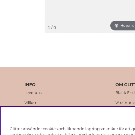
Hover t
1
/ 0
INFO
OM GLIT
Leverans
Black Fri
Villkor
Våra butik
Integritetspolicy
Varumärk
Cookies
Företagsh
Glitter använder cookies och liknande lagringstekniker för att g
Medlemsvillkor
Hållbarhe
cookiepolicy och samtycker till vår användning av cookies genom