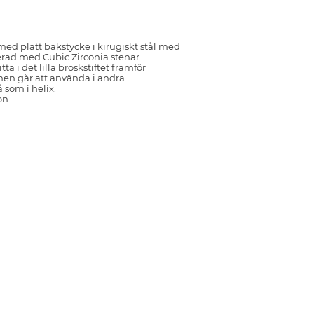
ed platt bakstycke i kirugiskt stål med
erad med Cubic Zirconia stenar.
ta i det lilla broskstiftet framför
en går att använda i andra
 som i helix.
on