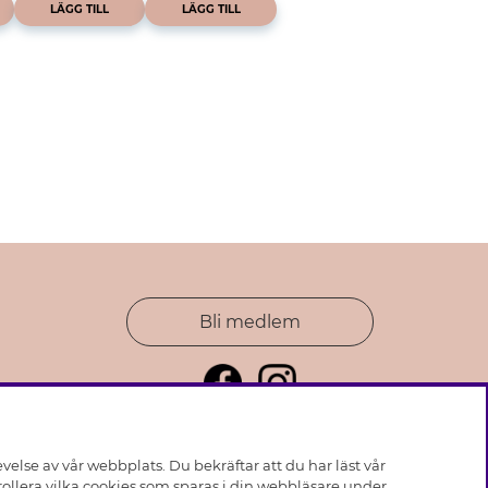
LÄGG TILL
LÄGG TILL
Bli medlem
else av vår webbplats. Du bekräftar att du har läst vår
ollera vilka cookies som sparas i din webbläsare under