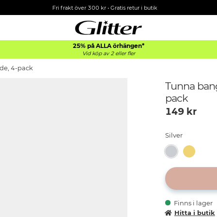
Fri frakt över 300 kr
•
Gratis retur i butik
25% på ALLA
örhängen*
Vid köp av 2 eller fler
ade, 4-pack
Tunna bangl
pack
149
kr
Silver
Finns i lager
Hitta i butik