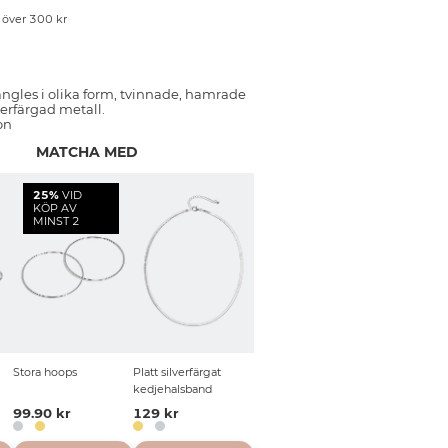
p över 300 kr
ngles i olika form, tvinnade, hamrade
verfärgad metall.
on
MATCHA MED
25%
VID
KÖP AV
MINST 2
Stora hoops
Platt silverfärgat
kedjehalsband
99.90 kr
129 kr