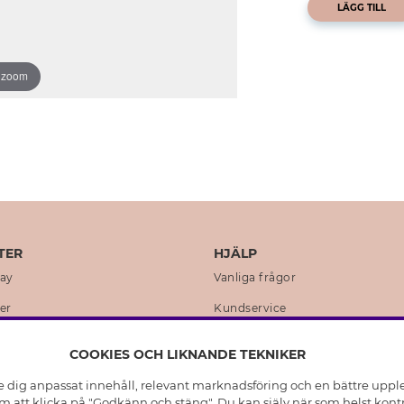
LÄGG TILL
o zoom
TER
HJÄLP
day
Vanliga frågor
er
Kundservice
en
Retur & Ångra Köp
COOKIES OCH LIKNANDE TEKNIKER
istoria
Skötselråd äkta silver
e dig anpassat innehåll, relevant marknadsföring och en bättre upplev
t
Skötselråd skinnhandskar
 att klicka på "Godkänn och stäng". Du kan själv när som helst kontr