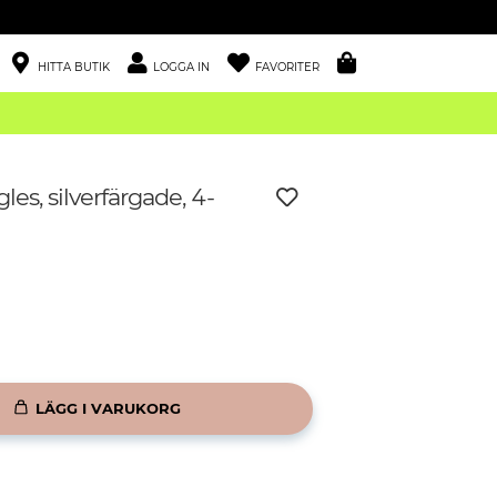
HITTA BUTIK
LOGGA IN
FAVORITER
es, silverfärgade, 4-
LÄGG I VARUKORG