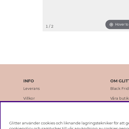
Hover t
1
/ 2
INFO
OM GLIT
Leverans
Black Fri
Villkor
Våra butik
Integritetspolicy
Varumärk
Cookies
Företagsh
Glitter använder cookies och liknande lagringstekniker för att g
Medlemsvillkor
Hållbarhe
cookiepolicy och samtycker till vår användning av cookies genom