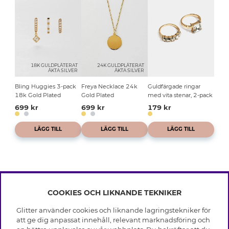
18K GULDPLÄTERAT
24K GULDPLÄTERAT
ÄKTA SILVER
ÄKTA SILVER
Bling Huggies 3-pack
Freya Necklace 24k
Guldfärgade ringar
18k Gold Plated
Gold Plated
med vita stenar, 2-pack
699 kr
699 kr
179 kr
LÄGG TILL
LÄGG TILL
LÄGG TILL
COOKIES OCH LIKNANDE TEKNIKER
INFO
Glitter använder cookies och liknande lagringstekniker för
Leverans
att ge dig anpassat innehåll, relevant marknadsföring och
OM GLITTER
Villkor