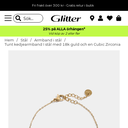
Fri frakt över 300 kr
•
Gratis retur i butik
25% på ALLA
örhängen*
Vid köp av 2 eller fler
Hem
Stål
Armband i stål
Tunt kedjearmband I stål med 18k guld och en Cubic Zirconia