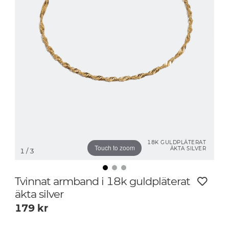
18K GULDPLÄTERAT
Touch to zoom
ÄKTA SILVER
1
/ 3
Tvinnat armband i 18k guldpläterat
äkta silver
179
kr