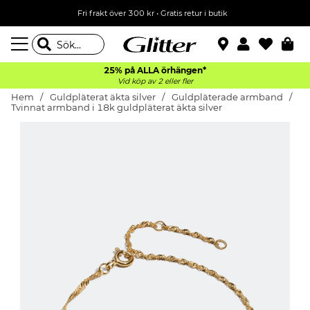
Fri frakt över 300 kr
•
Gratis retur i butik
25% på ALLA
örhängen*
Vid köp av 2 eller fler
Hem
Guldpläterat äkta silver
Guldpläterade armband
Tvinnat armband i 18k guldpläterat äkta silver