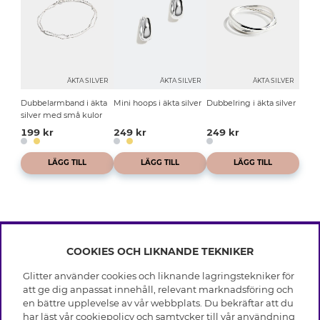
ÄKTA SILVER
ÄKTA SILVER
ÄKTA SILVER
Dubbelarmband i äkta
Mini hoops i äkta silver
Dubbelring i äkta silver
silver med små kulor
199 kr
249 kr
249 kr
LÄGG TILL
LÄGG TILL
LÄGG TILL
COOKIES OCH LIKNANDE TEKNIKER
INFO
Glitter använder cookies och liknande lagringstekniker för
Leverans
att ge dig anpassat innehåll, relevant marknadsföring och
OM GLITTER
Villkor
en bättre upplevelse av vår webbplats. Du bekräftar att du
Integritetspolicy
har läst vår cookiepolicy och samtycker till vår användning
Black Friday