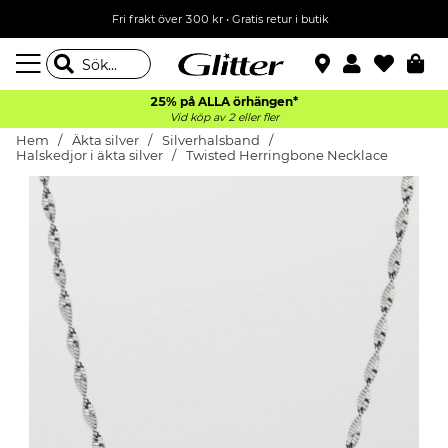
Fri frakt över 300 kr
•
Gratis retur i butik
25% på ALLA
örhängen*
Vid köp av 2 eller fler
Hem
Äkta silver
Silverhalsband
Halskedjor i äkta silver
Twisted Herringbone Necklace