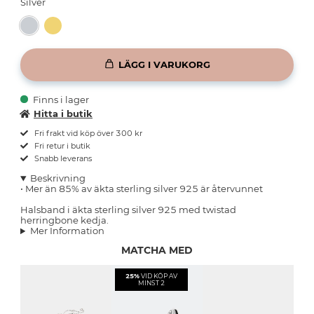
Silver
LÄGG I VARUKORG
Finns i lager
Hitta i butik
Fri frakt vid köp över 300 kr
Fri retur i butik
Snabb leverans
Beskrivning
• Mer än 85% av äkta sterling silver 925 är återvunnet
Halsband i äkta sterling silver 925 med twistad
herringbone kedja.
Mer Information
MATCHA MED
25%
VID KÖP AV
MINST 2