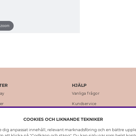
o zoom
TER
HJÄLP
day
Vanliga frågor
er
Kundservice
en
Retur & Ångra Köp
COOKIES OCH LIKNANDE TEKNIKER
istoria
Skötselråd äkta silver
e dig anpassat innehåll, relevant marknadsföring och en bättre upplev
t
Skötselråd skinnhandskar
 att klicka på "Godkänn och stäng". Du kan själv när som helst kontr