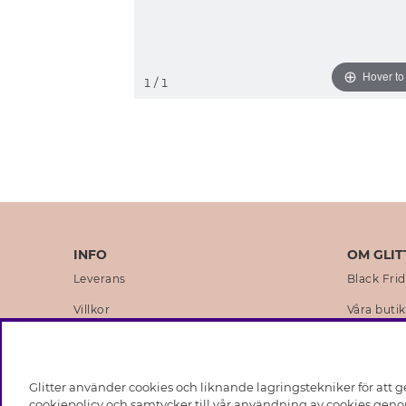
Hover t
1
/ 1
INFO
OM GLIT
Leverans
Black Fri
Villkor
Våra butik
Integritetspolicy
Varumärk
Cookies
Företagsh
Glitter använder cookies och liknande lagringstekniker för att g
Medlemsvillkor
Hållbarhe
cookiepolicy och samtycker till vår användning av cookies genom