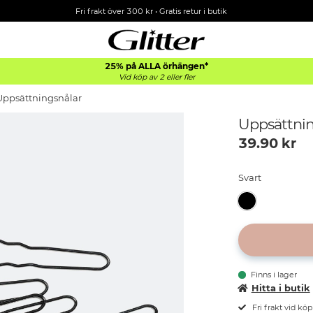
Fri frakt över 300 kr
•
Gratis retur i butik
25% på ALLA
örhängen*
Vid köp av 2 eller fler
Uppsättningsnålar
Uppsättnin
39.90
kr
Svart
Finns i lager
Hitta i butik
Fri frakt vid kö