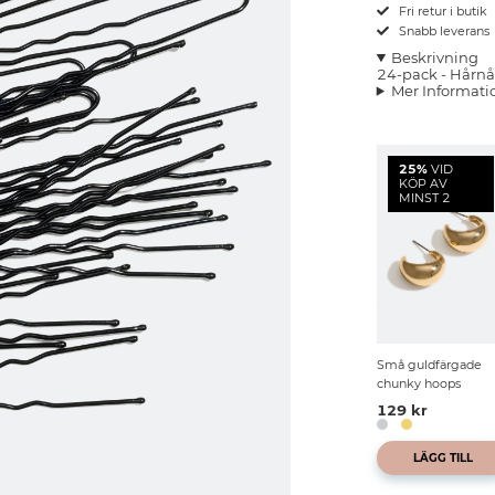
Fri retur i butik
Snabb leverans
Beskrivning
24-pack - Hårnål
Mer Informati
25%
VID
KÖP AV
MINST 2
Små guldfärgade
chunky hoops
129 kr
LÄGG TILL