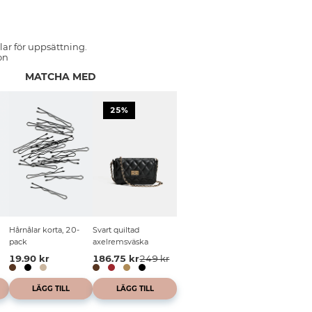
ar för uppsättning.
on
MATCHA MED
25%
Hårnålar korta, 20-
Svart quiltad
pack
axelremsväska
19.90 kr
186.75 kr
249 kr
LÄGG TILL
LÄGG TILL