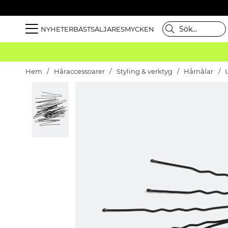
NYHETER
BÄSTSÄLJARE
SMYCKEN
Hem
Håraccessoarer
Styling & verktyg
Hårnålar