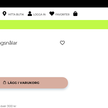
HITTA BUTIK
LOGGA IN
FAVORITER
gsnålar
LÄGG I VARUKORG
p över 300 kr