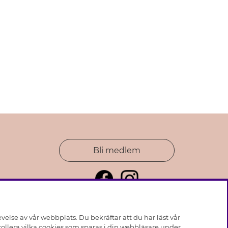
Bli medlem
else av vår webbplats. Du bekräftar att du har läst vår
ollera vilka cookies som sparas i din webbläsare under