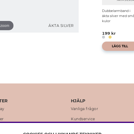
Dubbelarmband i
äkta silver med sm
kulor
o zoom
ÄKTA SILVER
199 kr
LÄGG TILL
TER
HJÄLP
day
Vanliga frågor
er
Kundservice
en
Retur & Ångra Köp