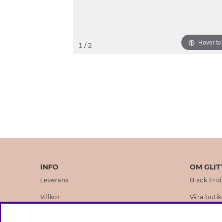
Hover t
1
/ 2
INFO
OM GLIT
Leverans
Black Fri
Villkor
Våra butik
Integritetspolicy
Varumärk