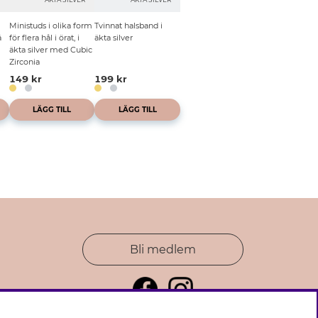
Ministuds i olika form
Tvinnat halsband i
å
för flera hål i örat, i
äkta silver
äkta silver med Cubic
Zirconia
149 kr
199 kr
LÄGG TILL
LÄGG TILL
Bli medlem