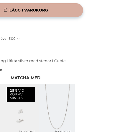
LÄGG I VARUKORG
p över 300 kr
ng i äkta silver med stenar i Cubic
on
MATCHA MED
25%
VID
KÖP AV
MINST 2
R
ÄKTA SILVER
ÄKTA SILVER