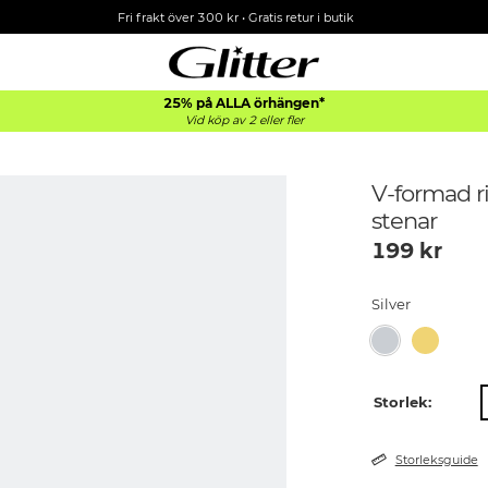
Fri frakt över 300 kr
•
Gratis retur i butik
25% på ALLA
örhängen*
Vid köp av 2 eller fler
V-formad ri
stenar
199
kr
Silver
Storlek:
Storleksguide