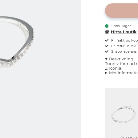
Finns i lager
Hitta i butik
Fri frakt vid kö
Fri retur i butik
Snabb leverans
Beskrivning
Tunn v-formad ri
Zirconia.
Mer Informati
ÄKTA SILVE