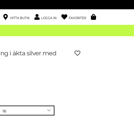
HITTA BUTIK
LOGGA IN
FAVORITER
ng i äkta silver med