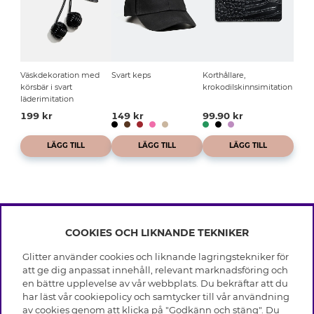
Väskdekoration med
Svart keps
Korthållare,
körsbär i svart
krokodilskinnsimitation
läderimitation
199 kr
149 kr
99.90 kr
LÄGG TILL
LÄGG TILL
LÄGG TILL
COOKIES OCH LIKNANDE TEKNIKER
INFO
Glitter använder cookies och liknande lagringstekniker för
Leverans
att ge dig anpassat innehåll, relevant marknadsföring och
OM GLITTER
Villkor
en bättre upplevelse av vår webbplats. Du bekräftar att du
Integritetspolicy
har läst vår cookiepolicy och samtycker till vår användning
Black Friday
Cookies
av cookies genom att klicka på "Godkänn och stäng". Du
HJÄLP