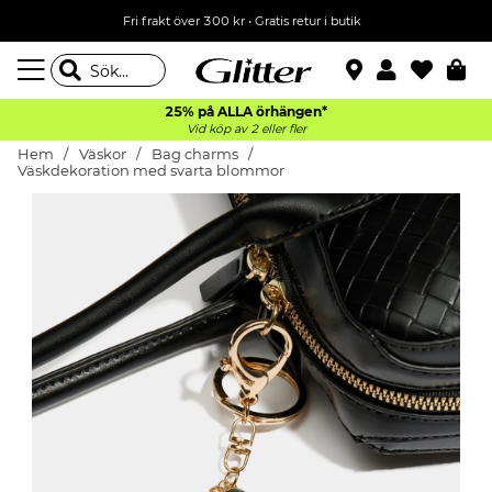
Fri frakt över 300 kr
•
Gratis retur i butik
25% på ALLA
örhängen*
Vid köp av 2 eller fler
Hem
Väskor
Bag charms
Väskdekoration med svarta blommor