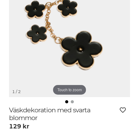
Touch to zoom
1
/ 2
Väskdekoration med svarta
blommor
129
kr