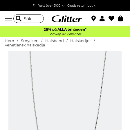
Fri frakt över 300 kr
•
Gratis retur i butik
25% på ALLA
örhängen*
Vid köp av 2 eller fler
Hem
Smycken
Halsband
Halskedjor
Venetiansk halskedja