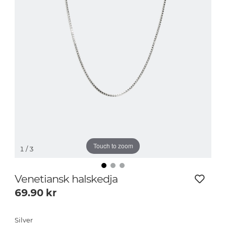
Touch to zoom
1
/ 3
Venetiansk halskedja
69.90
kr
Silver