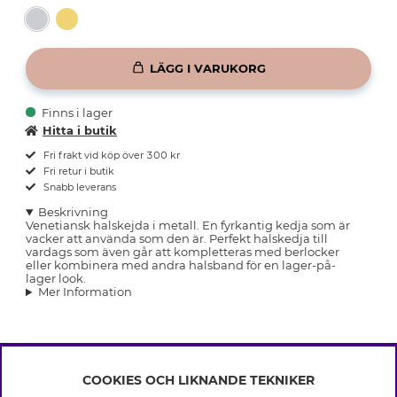
LÄGG I VARUKORG
Finns i lager
Hitta i butik
Fri frakt vid köp över 300 kr
Fri retur i butik
Snabb leverans
Beskrivning
Venetiansk halskejda i metall. En fyrkantig kedja som är
vacker att använda som den är. Perfekt halskedja till
vardags som även går att kompletteras med berlocker
eller kombinera med andra halsband för en lager-på-
lager look.
Mer Information
COOKIES OCH LIKNANDE TEKNIKER
INFO