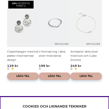
25%
VID KÖP AV
MINST 2
ÄKTA SILVER
ÄKTA SILVER
Clipsörhängen med två
V-formad ring i äkta
Armband i äkta silver
plattor med hamrad
silver med stenar
med kors och Cubic
design
Zirconia
129 kr
199 kr
249 kr
LÄGG TILL
LÄGG TILL
LÄGG TILL
COOKIES OCH LIKNANDE TEKNIKER
INFO