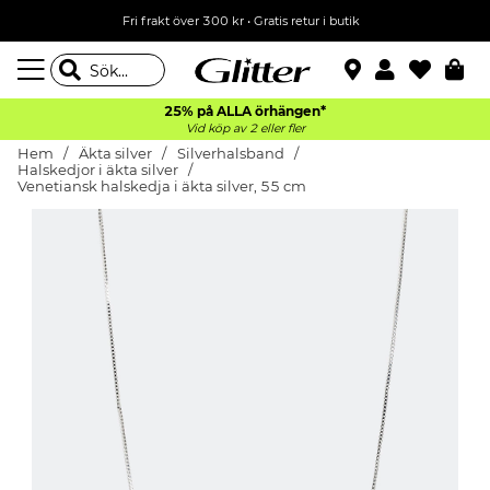
Fri frakt över 300 kr
•
Gratis retur i butik
25% på ALLA
örhängen*
Vid köp av 2 eller fler
Hem
Äkta silver
Silverhalsband
Halskedjor i äkta silver
Venetiansk halskedja i äkta silver, 55 cm