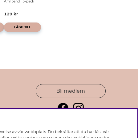
Armband i 5-pack
129 kr
LÄGG TILL
Bli medlem
else av vår webbplats. Du bekräftar att du har läst vår
ollera vilka cookies som sparas i din webbläsare under