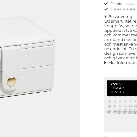
Fri retur i butik
Snabb leverans
Beskrivning
Ett smart litet r
knapplås, spegel
uppdelat i två v
och kommer med 
armband och ring
och mest använ
resande fot. Ett
design som även
och gåva att ge 
Mer Informati
25%
VID
KÖP AV
MINST 2