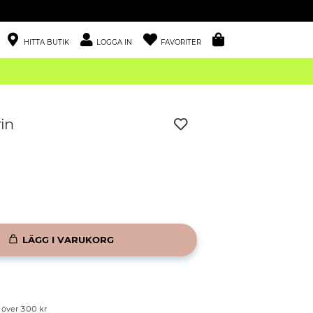
HITTA BUTIK
LOGGA IN
FAVORITER
rin
LÄGG I VARUKORG
p över 300 kr