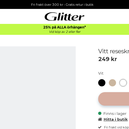
Fri frakt över 300 kr
•
Gratis retur i butik
25% på ALLA
örhängen*
Vid köp av 2 eller fler
Vitt resesk
249
kr
Vit
Finns i lager
Hitta i butik
Fri frakt vid kö