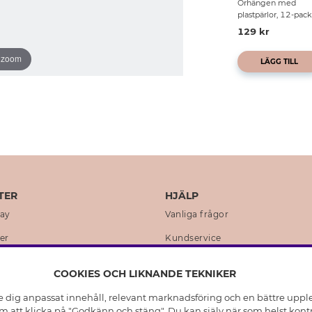
Örhängen med
plastpärlor, 12-pack
129 kr
o zoom
LÄGG TILL
TER
HJÄLP
day
Vanliga frågor
er
Kundservice
en
Retur & Ångra Köp
COOKIES OCH LIKNANDE TEKNIKER
istoria
Skötselråd äkta silver
e dig anpassat innehåll, relevant marknadsföring och en bättre upplev
t
Skötselråd skinnhandskar
 att klicka på "Godkänn och stäng". Du kan själv när som helst kontr