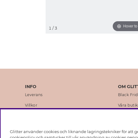
Hover t
1
/ 3
INFO
OM GLIT
Leverans
Black Fri
Villkor
Våra butik
Integritetspolicy
Varumärk
Cookies
Företagsh
Glitter använder cookies och liknande lagringstekniker för att g
Medlemsvillkor
Hållbarhe
cookiepolicy och samtycker till vår användning av cookies genom