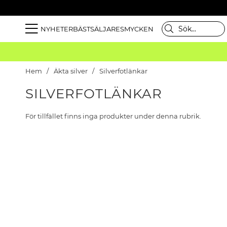
NYHETER
BÄSTSÄLJARE
SMYCKEN
Hem
Äkta silver
Silverfotlänkar
SILVERFOTLÄNKAR
För tillfället finns inga produkter under denna rubrik.