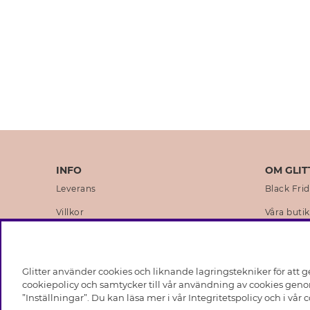
INFO
OM GLIT
Leverans
Black Fri
Villkor
Våra butik
Integritetspolicy
Varumärk
Cookies
Företagsh
Glitter använder cookies och liknande lagringstekniker för att g
Medlemsvillkor
Hållbarhe
cookiepolicy och samtycker till vår användning av cookies genom
”Inställningar”. Du kan läsa mer i vår
Integritetspolicy
och i vår
c
Jobba hos Glitter
Visselblås