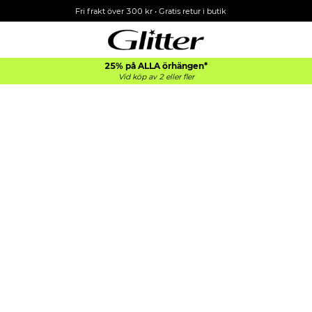
Fri frakt över 300 kr
•
Gratis retur i butik
25% på ALLA
örhängen*
Vid köp av 2 eller fler