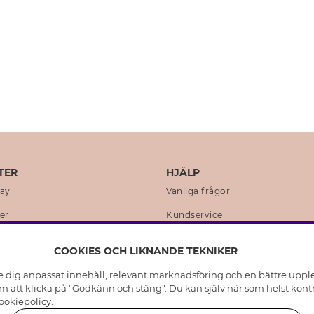
TER
HJÄLP
day
Vanliga frågor
er
Kundservice
en
Retur & Ångra Köp
COOKIES OCH LIKNANDE TEKNIKER
istoria
Skötselråd äkta silver
e dig anpassat innehåll, relevant marknadsföring och en bättre upplev
t
Skötselråd skinnhandskar
 att klicka på "Godkänn och stäng". Du kan själv när som helst kontr
ookiepolicy
.
ning
Storleksguide för ringar