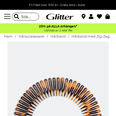
Fri frakt över 300 kr
•
Gratis retur i butik
25% på ALLA
örhängen*
Vid köp av 2 eller fler
Hem
Håraccessoarer
Hårband
Hårband med Zig-Zag