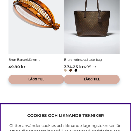
Brun Bananklämma
Brun mönstrad tote bag
49.90 kr
374.25 kr
499 kr
LÄGG TILL
LÄGG TILL
COOKIES OCH LIKNANDE TEKNIKER
INFO
Glitter använder cookies och liknande lagringstekniker för
Leverans