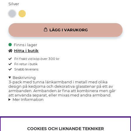
Silver
LÄGG I VARUKORG
Finns i lager
Hitta i butik
Fri frakt vid köp över 300 kr
Fri retur i butik
Snabb leverans
Beskrivning
3-pack med tunna länkarmband i metall med olika
design på kedjorna och dekorativa glasstenar på ett av
armbanden. Armbanden är fina att kombinera men går
att använda separat, eller mixas med andra armband.
Mer Information
COOKIES OCH LIKNANDE TEKNIKER
INFO