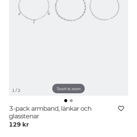
Touch to zoom
1
/ 2
3-pack armband, länkar och
glasstenar
129
kr