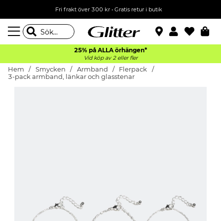
Fri frakt över 300 kr
•
Gratis retur i butik
25% på ALLA
örhängen*
Vid köp av 2 eller fler
Hem
Smycken
Armband
Flerpack
3-pack armband, länkar och glasstenar