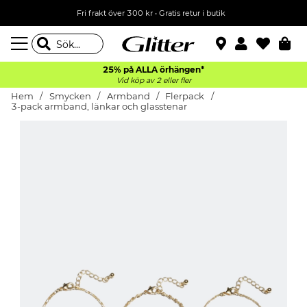
Fri frakt över 300 kr
•
Gratis retur i butik
25% på ALLA
örhängen*
Vid köp av 2 eller fler
Hem
Smycken
Armband
Flerpack
3-pack armband, länkar och glasstenar