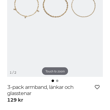
Touch to zoom
1
/ 2
3-pack armband, länkar och
glasstenar
129
kr