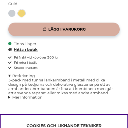
Guld
LÄGG I VARUKORG
Finns i lager
Hitta i butik
Fri frakt vid köp över 300 kr
Fri retur i butik
Snabb leverans
Beskrivning
3-pack med tunna länkarmband i metall med olika
design på kedjorna och dekorativa glasstenar på ett av
armbanden. Armbanden är fina att kombinera men går
att använda separat, eller mixas med andra armband.
Mer Information
COOKIES OCH LIKNANDE TEKNIKER
INFO