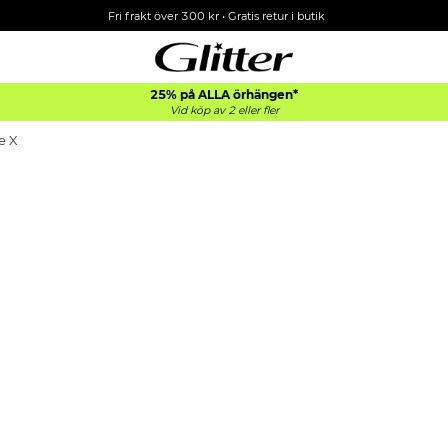
Fri frakt över 300 kr
•
Gratis retur i butik
25% på ALLA
örhängen*
Vid köp av 2 eller fler
e X