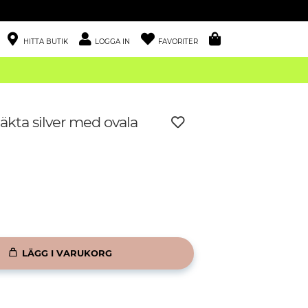
HITTA BUTIK
LOGGA IN
FAVORITER
äkta silver med ovala
LÄGG I VARUKORG