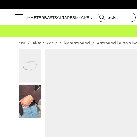
NYHETER
BÄSTSÄLJARE
SMYCKEN
Hem
Äkta silver
Silverarmband
Armband i äkta silv