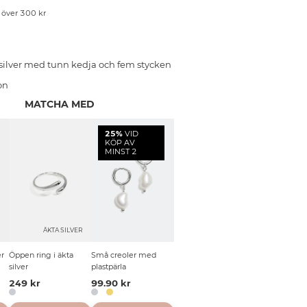
p över 300 kr
silver med tunn kedja och fem stycken
on
MATCHA MED
25%
VID
KÖP AV
MINST 2
R
ÄKTA SILVER
er
Öppen ring i äkta
Små creoler med
silver
plastpärla
249 kr
99.90 kr