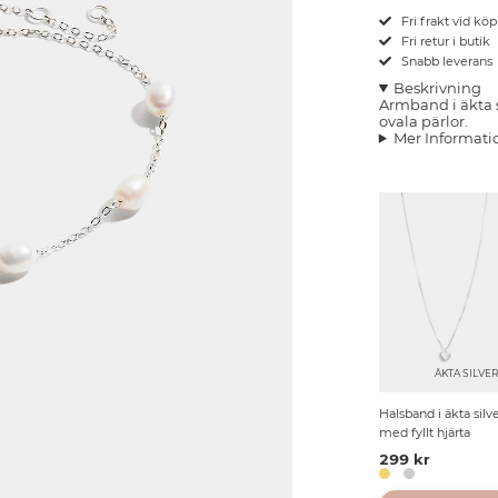
Fri frakt vid kö
Fri retur i butik
Snabb leverans
Beskrivning
Armband i äkta 
ovala pärlor.
Mer Informati
ÄKTA SILVE
Halsband i äkta silv
med fyllt hjärta
299 kr