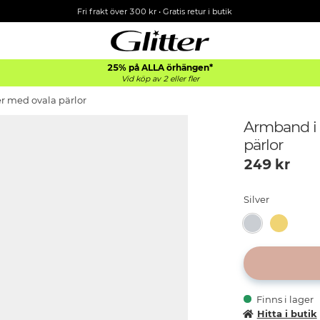
Fri frakt över 300 kr
•
Gratis retur i butik
25% på ALLA
örhängen*
Vid köp av 2 eller fler
er med ovala pärlor
Armband i 
pärlor
249
kr
Silver
Finns i lager
Hitta i butik