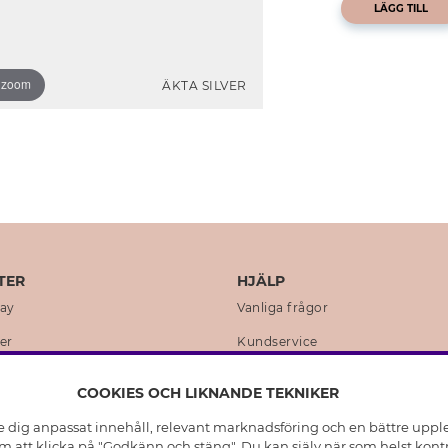
LÄGG TILL
o zoom
ÄKTA SILVER
TER
HJÄLP
day
Vanliga frågor
er
Kundservice
en
Retur & Ångra Köp
COOKIES OCH LIKNANDE TEKNIKER
istoria
Skötselråd äkta silver
e dig anpassat innehåll, relevant marknadsföring och en bättre upplev
t
Skötselråd skinnhandskar
 att klicka på "Godkänn och stäng". Du kan själv när som helst kontr