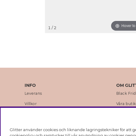
Hover t
1
/ 2
INFO
OM GLIT
Leverans
Black Fri
Villkor
Våra butik
Integritetspolicy
Varumärk
Cookies
Företagsh
Glitter använder cookies och liknande lagringstekniker för att g
Medlemsvillkor
Hållbarhe
cookiepolicy och samtycker till vår användning av cookies genom