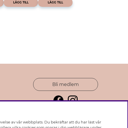
LÄGG TILL
LÄGG TILL
Bli medlem
else av vår webbplats. Du bekräftar att du har läst vår
ollera vilka cookies som sparas i din webbläsare under