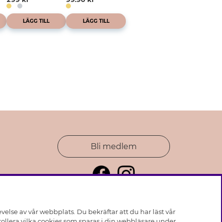
LÄGG TILL
LÄGG TILL
Bli medlem
else av vår webbplats. Du bekräftar att du har läst vår
ollera vilka cookies som sparas i din webbläsare under