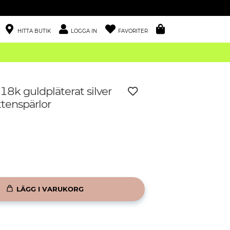
HITTA BUTIK
LOGGA IN
FAVORITER
18k guldpläterat silver
tenspärlor
LÄGG I VARUKORG