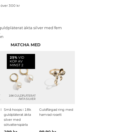
p över 300 kr
uldpläterat äkta silver med fem
.
on
MATCHA MED
25%
VID
KÖP AV
MINST 2
T
18K GULDPLÄTERAT
L
ÄKTA SILVER
I
Små hoops i 18k
Guldfärgad ring med
guldpläterat äkta
hamrad rosett
silver med
sötvattenspärla
299 kr
99.90 kr