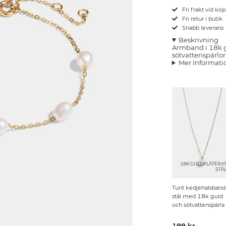
Fri frakt vid kö
Fri retur i butik
Snabb leverans
Beskrivning
Armband i 18k g
sötvattenspärlor
Mer Informati
18K GULDPLÄTERA
STÅ
Tunt kedjehalsband 
stål med 18k guld
och sötvattenspärla
199 kr