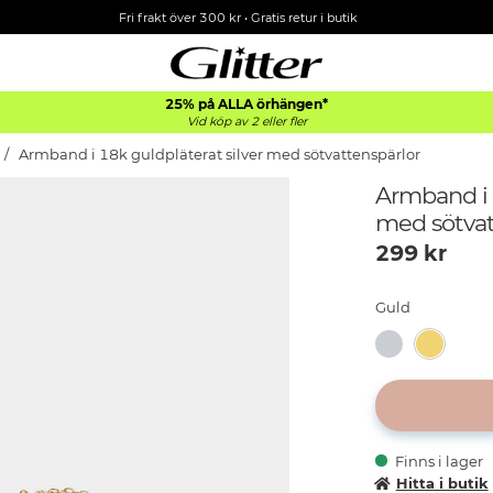
Fri frakt över 300 kr
•
Gratis retur i butik
25% på ALLA
örhängen*
Vid köp av 2 eller fler
Armband i 18k guldpläterat silver med sötvattenspärlor
Armband i 
med sötvat
299
kr
Guld
Finns i lager
Hitta i butik