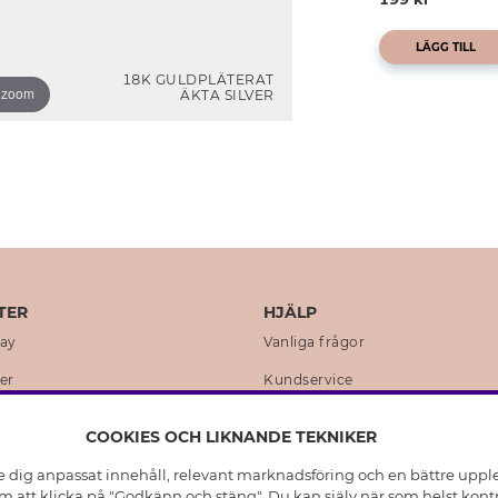
LÄGG TILL
18K GULDPLÄTERAT
o zoom
ÄKTA SILVER
TER
HJÄLP
day
Vanliga frågor
er
Kundservice
en
Retur & Ångra Köp
COOKIES OCH LIKNANDE TEKNIKER
istoria
Skötselråd äkta silver
e dig anpassat innehåll, relevant marknadsföring och en bättre upplev
t
Skötselråd skinnhandskar
 att klicka på "Godkänn och stäng". Du kan själv när som helst kontr