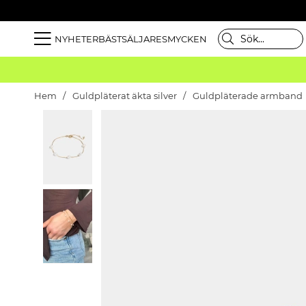
NYHETER
BÄSTSÄLJARE
SMYCKEN
Hem
Guldpläterat äkta silver
Guldpläterade armband