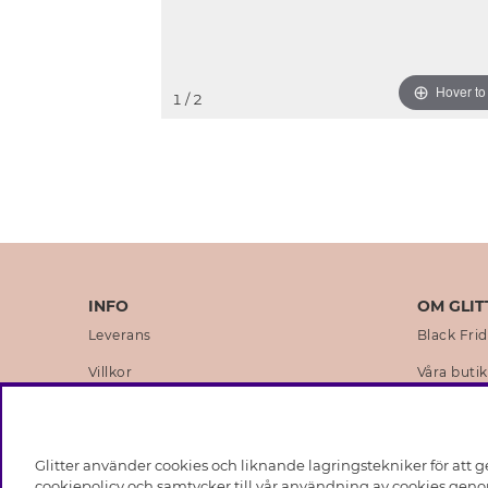
Hover t
1
/ 2
INFO
OM GLIT
Leverans
Black Fri
Villkor
Våra butik
Integritetspolicy
Varumärk
Cookies
Företagsh
Glitter använder cookies och liknande lagringstekniker för att g
Medlemsvillkor
Hållbarhe
cookiepolicy och samtycker till vår användning av cookies genom