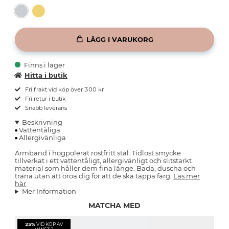
LÄGG I VARUKORG
Finns i lager
Hitta i butik
Fri frakt vid köp över 300 kr
Fri retur i butik
Snabb leverans
Beskrivning
Vattentåliga
Allergivänliga
Armband i högpolerat rostfritt stål. Tidlöst smycke
tillverkat i ett vattentåligt, allergivänligt och slitstarkt
material som håller dem fina länge. Bada, duscha och
träna utan att oroa dig för att de ska tappa färg.
Läs mer
här
.
Mer Information
MATCHA MED
25%
VID KÖP AV