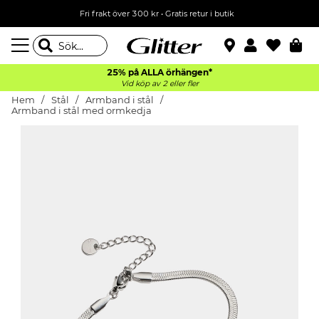
Fri frakt över 300 kr
•
Gratis retur i butik
25% på ALLA
örhängen*
Vid köp av 2 eller fler
Hem
Stål
Armband i stål
Armband i stål med ormkedja