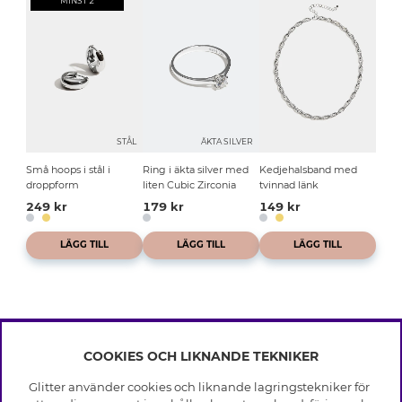
MINST 2
STÅL
ÄKTA SILVER
Små hoops i stål i
Ring i äkta silver med
Kedjehalsband med
droppform
liten Cubic Zirconia
tvinnad länk
249 kr
179 kr
149 kr
LÄGG TILL
LÄGG TILL
LÄGG TILL
COOKIES OCH LIKNANDE TEKNIKER
INFO
Glitter använder cookies och liknande lagringstekniker för
Leverans