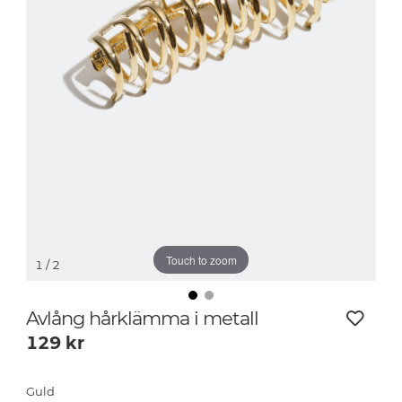
Touch to zoom
1
/ 2
Avlång hårklämma i metall
129
kr
Guld