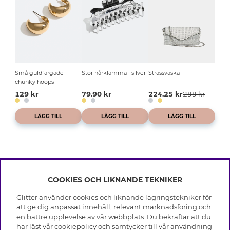
Små guldfärgade
Stor hårklämma i silver
Strassväska
chunky hoops
129 kr
79.90 kr
224.25 kr
299 kr
LÄGG TILL
LÄGG TILL
LÄGG TILL
COOKIES OCH LIKNANDE TEKNIKER
INFO
Glitter använder cookies och liknande lagringstekniker för
Leverans
att ge dig anpassat innehåll, relevant marknadsföring och
OM GLITTER
Villkor
en bättre upplevelse av vår webbplats. Du bekräftar att du
Integritetspolicy
har läst vår cookiepolicy och samtycker till vår användning
Black Friday