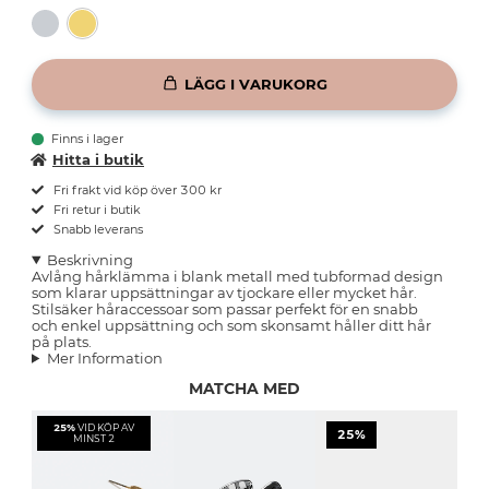
LÄGG I VARUKORG
Finns i lager
Hitta i butik
Fri frakt vid köp över 300 kr
Fri retur i butik
Snabb leverans
Beskrivning
Avlång hårklämma i blank metall med tubformad design
som klarar uppsättningar av tjockare eller mycket hår.
Stilsäker håraccessoar som passar perfekt för en snabb
och enkel uppsättning och som skonsamt håller ditt hår
på plats.
Mer Information
MATCHA MED
25%
VID KÖP AV
25%
MINST 2