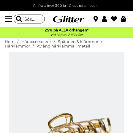
Fri frakt över 300 kr
•
Gratis retur i butik
25% på ALLA
örhängen*
Vid köp av 2 eller fler
Hem
Håraccessoarer
Spännen & klämmor
Hårklämmor
Avlång hårklämma i metall