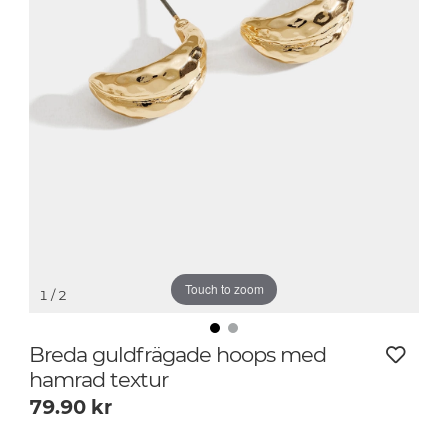
Touch to zoom
1
/ 2
Breda guldfrägade hoops med
hamrad textur
79.90
kr