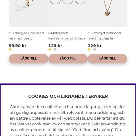
Guldfärgad ring med
Guldfärgade
Guldfärgat halsband
hamrad rosett
kedjearmband, 3-pack
med litet hjärta
99.90 kr
129 kr
129 kr
LÄGG TILL
LÄGG TILL
LÄGG TILL
COOKIES OCH LIKNANDE TEKNIKER
INFO
Glitter använder cookies och liknande lagringstekniker för
Leverans
att ge dig anpassat innehåll, relevant marknadsföring och
OM GLITTER
Villkor
en bättre upplevelse av vår webbplats. Du bekräftar att du
Integritetspolicy
har läst vår cookiepolicy och samtycker till vår användning
Black Friday
Cookies
av cookies genom att klicka på "Godkänn och stäng". Du
HJÄLP
Våra butiker
kan själv när som helst kontrollera vilka cookies som
Medlemsvillkor