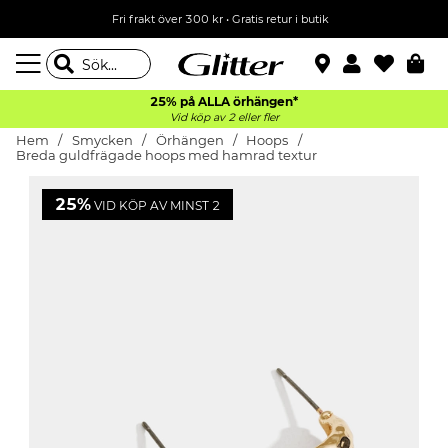
Fri frakt över 300 kr
•
Gratis retur i butik
25% på ALLA
örhängen*
Vid köp av 2 eller fler
Hem
Smycken
Örhängen
Hoops
Breda guldfrägade hoops med hamrad textur
25%
VID KÖP AV MINST 2