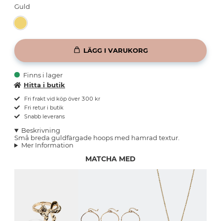
Guld
LÄGG I VARUKORG
Finns i lager
Hitta i butik
Fri frakt vid köp över 300 kr
Fri retur i butik
Snabb leverans
Beskrivning
Små breda guldfärgade hoops med hamrad textur.
Mer Information
MATCHA MED