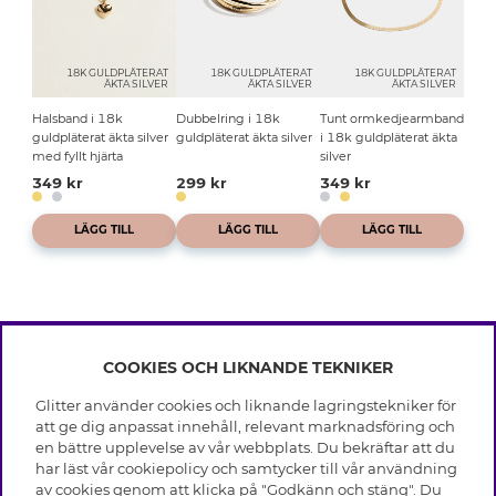
18K GULDPLÄTERAT
18K GULDPLÄTERAT
18K GULDPLÄTERAT
ÄKTA SILVER
ÄKTA SILVER
ÄKTA SILVER
Halsband i 18k
Dubbelring i 18k
Tunt ormkedjearmband
guldpläterat äkta silver
guldpläterat äkta silver
i 18k guldpläterat äkta
med fyllt hjärta
silver
349 kr
299 kr
349 kr
LÄGG TILL
LÄGG TILL
LÄGG TILL
COOKIES OCH LIKNANDE TEKNIKER
INFO
Glitter använder cookies och liknande lagringstekniker för
Leverans
att ge dig anpassat innehåll, relevant marknadsföring och
OM GLITTER
Villkor
en bättre upplevelse av vår webbplats. Du bekräftar att du
Integritetspolicy
har läst vår cookiepolicy och samtycker till vår användning
Black Friday
Cookies
av cookies genom att klicka på "Godkänn och stäng". Du
HJÄLP