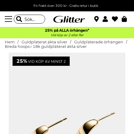
Fri frakt över 300 kr
•
Gratis retur i butik
25% på ALLA
örhängen*
Vid köp av 2 eller fler
Hem
Guldpläterat äkta silver
Guldpläterade örhängen
Breda hoops i 18k guldpläterat äkta silver
25%
VID KÖP AV MINST 2