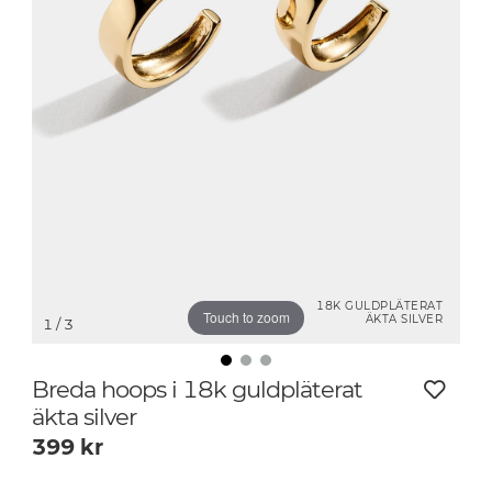
18K GULDPLÄTERAT
Touch to zoom
ÄKTA SILVER
1
/ 3
Breda hoops i 18k guldpläterat
äkta silver
399
kr