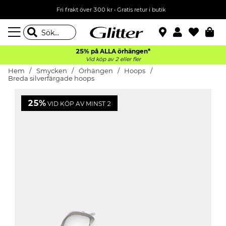
Fri frakt över 300 kr
•
Gratis retur i butik
25% på ALLA
örhängen*
Vid köp av 2 eller fler
Hem
Smycken
Örhängen
Hoops
Breda silverfärgade hoops
25%
VID KÖP AV MINST 2