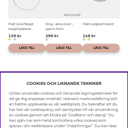
ÄKTA SILVER
Platt silverfärgat
Ring i äkta silver i
Platt kedjearmband
kedjehalsband
ojämn form
129 kr
299 kr
149 kr
LÄGG TILL
LÄGG TILL
LÄGG TILL
COOKIES OCH LIKNANDE TEKNIKER
INFO
Glitter använder cookies och liknande lagringstekniker för
Leverans
att ge dig anpassat innehåll, relevant marknadsföring och
OM GLITTER
Villkor
en bättre upplevelse av vår webbplats. Du bekräftar att du
Integritetspolicy
har läst vår cookiepolicy och samtycker till vår användning
Black Friday
Cookies
av cookies genom att klicka på "Godkänn och stäng". Du
HJÄLP
Våra butiker
kan själv när som helst kontrollera vilka cookies som
Medlemsvillkor
Varumärken
sparas i din webbläsare under ”Inställningar”. Du kan läsa
Vanliga frågor
Jobba hos Glitter