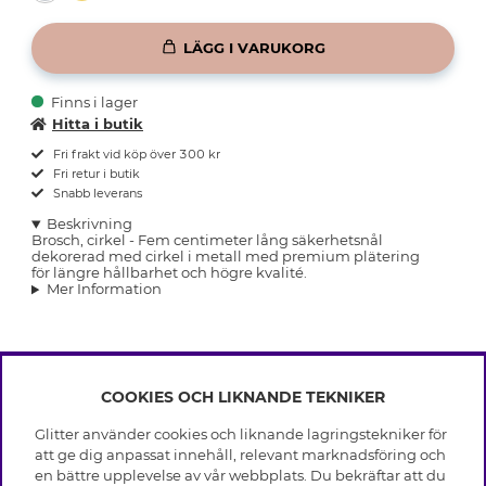
LÄGG I VARUKORG
Finns i lager
Hitta i butik
Fri frakt vid köp över 300 kr
Fri retur i butik
Snabb leverans
Beskrivning
Brosch, cirkel - Fem centimeter lång säkerhetsnål
dekorerad med cirkel i metall med premium plätering
för längre hållbarhet och högre kvalité.
Mer Information
COOKIES OCH LIKNANDE TEKNIKER
INFO
Glitter använder cookies och liknande lagringstekniker för
Leverans
att ge dig anpassat innehåll, relevant marknadsföring och
OM GLITTER
Villkor
en bättre upplevelse av vår webbplats. Du bekräftar att du