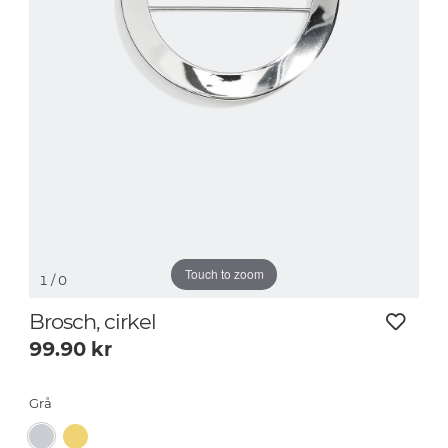
Touch to zoom
1
/ 0
Brosch, cirkel
99.90
kr
Grå