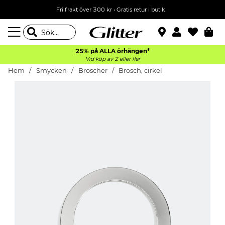
Fri frakt över 300 kr
•
Gratis retur i butik
25% på ALLA
örhängen*
Vid köp av 2 eller fler
Hem
Smycken
Broscher
Brosch, cirkel