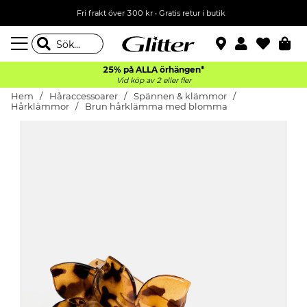
Fri frakt över 300 kr
•
Gratis retur i butik
25% på ALLA
örhängen*
Vid köp av 2 eller fler
Hem
Håraccessoarer
Spännen & klämmor
Hårklämmor
Brun hårklämma med blomma