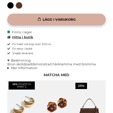
LÄGG I VARUKORG
Finns i lager
Hitta i butik
Fri frakt vid köp över 300 kr
Fri retur i butik
Snabb leverans
Beskrivning
Brun sköldpaddsmönstrad hårklämma med blomma.
Mer Information
MATCHA MED
25%
VID KÖP AV
25%
MINST 2