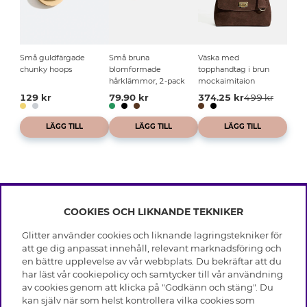
Små guldfärgade
Små bruna
Väska med
chunky hoops
blomformade
topphandtag i brun
hårklämmor, 2-pack
mockaimitaion
129 kr
79.90 kr
374.25 kr
499 kr
LÄGG TILL
LÄGG TILL
LÄGG TILL
COOKIES OCH LIKNANDE TEKNIKER
INFO
Glitter använder cookies och liknande lagringstekniker för
Leverans
att ge dig anpassat innehåll, relevant marknadsföring och
OM GLITTER
Villkor
en bättre upplevelse av vår webbplats. Du bekräftar att du
Integritetspolicy
har läst vår cookiepolicy och samtycker till vår användning
Black Friday
Cookies
av cookies genom att klicka på "Godkänn och stäng". Du
HJÄLP
Våra butiker
kan själv när som helst kontrollera vilka cookies som
Medlemsvillkor