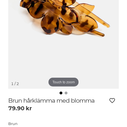
Touch to zoom
1
/ 2
Brun hårklämma med blomma
79.90
kr
Brun